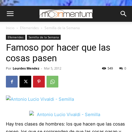
Inicio
Efemerides
Semilla de la Semana
Efemerides
Semilla de la Semana
Famoso por hacer que las
cosas pasen
Por
Lourdes Mendez
-
Mar 5, 2012
549
0
Hay tres clases de hombres: los que hacen que las cosas
pasen, los que se sorprenden de que las cosas pasan y