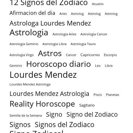
12 Signos del Zodiaco
Acuario
Afirmacion del dia
Aries
Astrolog
Astrolog
Astrolog
Astrologa Lourdes Mendez
Astrologia
Astrologia Aries
Astrologia Cancer
Astrologia Tauro
Astrologia Geminis
Astrologia Libra
Astros
Capricornio
Astrologia Virgo
Cancer
Escorpio
Horoscopo diario
Geminis
Leo
Libra
Lourdes Mendez
Lourdes Mendez Astrologa
Lourdes Mendez Astrologia
Piscis
Planetas
Reality Horoscope
Sagitario
Signo
Signo del Zodiaco
Semilla de la Semana
Signos
Signos del Zodiaco