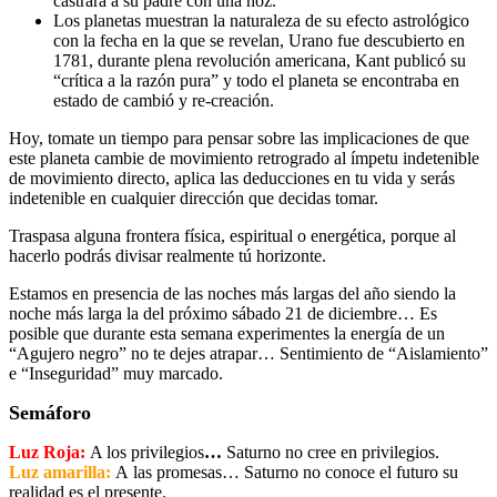
castrara a su padre con una hoz.
Los planetas muestran la naturaleza de su efecto astrológico
con la fecha en la que se revelan, Urano fue descubierto en
1781, durante plena revolución americana, Kant publicó su
“crítica a la razón pura” y todo el planeta se encontraba en
estado de cambió y re-creación.
Hoy, tomate un tiempo para pensar sobre las implicaciones de que
este planeta cambie de movimiento retrogrado al ímpetu indetenible
de movimiento directo, aplica las deducciones en tu vida y serás
indetenible en cualquier dirección que decidas tomar.
Traspasa alguna frontera física, espiritual o energética, porque al
hacerlo podrás divisar realmente tú horizonte.
Estamos en presencia de las noches más largas del año siendo la
noche más larga la del próximo sábado 21 de diciembre… Es
posible que durante esta semana experimentes la energía de un
“Agujero negro” no te dejes atrapar… Sentimiento de “Aislamiento”
e “Inseguridad” muy marcado.
Semáforo
Luz Roja
:
A los privilegios
…
Saturno no cree en privilegios.
Luz amarilla:
A las promesas… Saturno no conoce el futuro su
realidad es el presente.