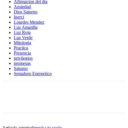
Afirmacion del dia
Ansiedad
Dios Saturno
Inerci
Lourdes Mendez
Luz Amarilla
Luz Roja
Luz Verde
Mitologia
Practica
Presencia
privilegios
promesas
Saturno
Semaforo Energetico
Artículo anterior
Impulsa tu vuelo