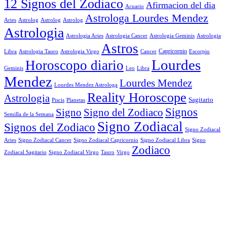
12 Signos del Zodiaco
Afirmacion del dia
Acuario
Astrologa Lourdes Mendez
Aries
Astrolog
Astrolog
Astrolog
Astrologia
Astrologia Aries
Astrologia Cancer
Astrologia Geminis
Astrologia
Astros
Astrologia Tauro
Astrologia Virgo
Cancer
Capricornio
Escorpio
Libra
Lourdes
Horoscopo diario
Geminis
Leo
Libra
Mendez
Lourdes Mendez
Lourdes Mendez Astrologa
Reality Horoscope
Astrologia
Sagitario
Piscis
Planetas
Signos
Signo
Signo del Zodiaco
Semilla de la Semana
Signo Zodiacal
Signos del Zodiaco
Signo Zodiacal
Aries
Signo Zodiacal Capricornio
Signo Zodiacal Cancer
Signo Zodiacal Libra
Signo
Zodiaco
Signo Zodiacal Virgo
Tauro
Virgo
Zodiacal Sagitario