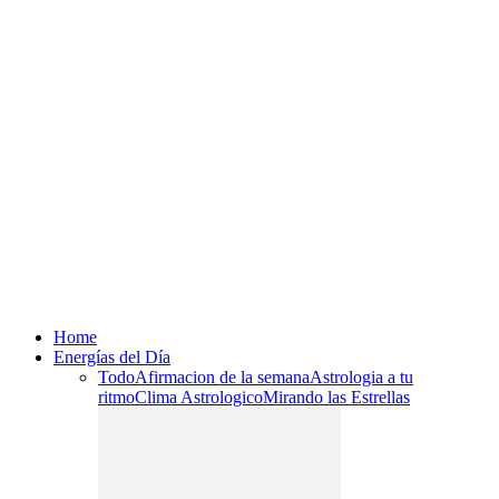
Home
Energías del Día
Todo
Afirmacion de la semana
Astrologia a tu
ritmo
Clima Astrologico
Mirando las Estrellas