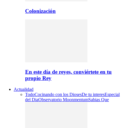
Colonización
En este día de reyes, conviértete en tu
propio Rey
Actualidad
Todo
Cocinando con los Dioses
De tu interes
Especial
del Dia
Observatorio Moonmentum
Sabias Que