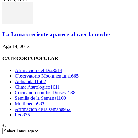
La Luna creciente aparece al caer la noche
Ago 14, 2013
CATEGORÍA POPULAR
Afirmacion del Dia
3613
Observatorio Moonmentum
1665
Actualidad
1662
Clima Astrologico
1611
Cocinando con los Dioses
1538
Semilla de la Semana
1160
Multimedia
983
Afirmacion de la semana
952
Leo
875
©