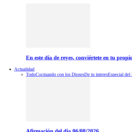
En este día de reyes, conviértete en tu propi
Actualidad
Todo
Cocinando con los Dioses
De tu interes
Especial del
Afirmación del dia 06/08/2026