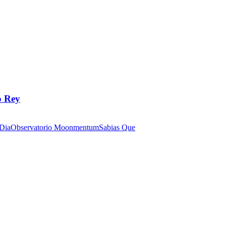
o Rey
 Dia
Observatorio Moonmentum
Sabias Que