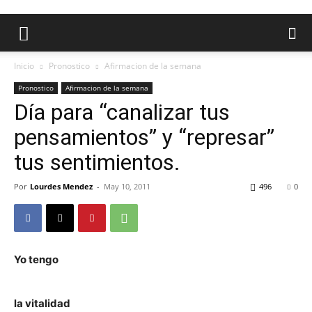
Inicio
Pronostico
Afirmacion de la semana
Pronostico
Afirmacion de la semana
Día para “canalizar tus
pensamientos” y “represar”
tus sentimientos.
Por
Lourdes Mendez
-
May 10, 2011
496
0
Yo tengo
la vitalidad