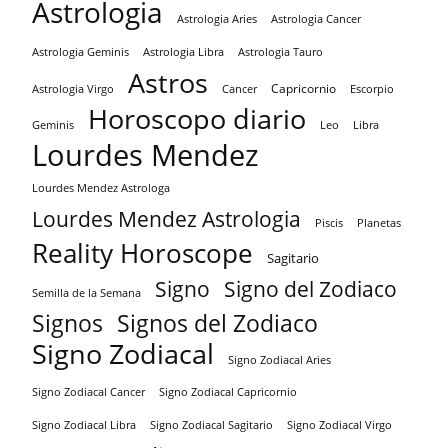
Astrologia
Astrologia Aries
Astrologia Cancer
Astrologia Tauro
Astrologia Geminis
Astrologia Libra
Astros
Capricornio
Astrologia Virgo
Cancer
Escorpio
Horoscopo diario
Geminis
Leo
Libra
Lourdes Mendez
Lourdes Mendez Astrologa
Lourdes Mendez Astrologia
Piscis
Planetas
Reality Horoscope
Sagitario
Signo
Signo del Zodiaco
Semilla de la Semana
Signos
Signos del Zodiaco
Signo Zodiacal
Signo Zodiacal Aries
Signo Zodiacal Capricornio
Signo Zodiacal Cancer
Signo Zodiacal Virgo
Signo Zodiacal Libra
Signo Zodiacal Sagitario