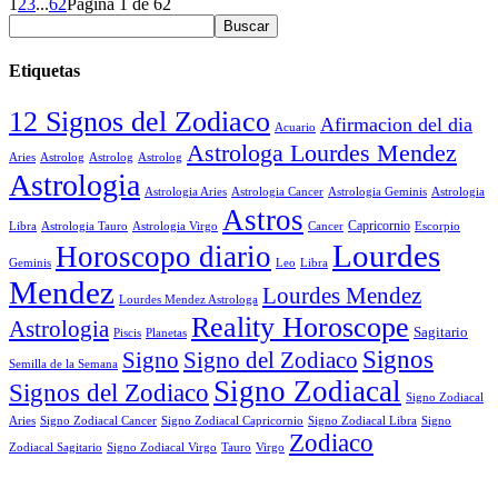
1
2
3
...
62
Página 1 de 62
Etiquetas
12 Signos del Zodiaco
Afirmacion del dia
Acuario
Astrologa Lourdes Mendez
Aries
Astrolog
Astrolog
Astrolog
Astrologia
Astrologia Aries
Astrologia Cancer
Astrologia Geminis
Astrologia
Astros
Astrologia Tauro
Astrologia Virgo
Cancer
Capricornio
Escorpio
Libra
Lourdes
Horoscopo diario
Geminis
Leo
Libra
Mendez
Lourdes Mendez
Lourdes Mendez Astrologa
Reality Horoscope
Astrologia
Sagitario
Piscis
Planetas
Signos
Signo
Signo del Zodiaco
Semilla de la Semana
Signo Zodiacal
Signos del Zodiaco
Signo Zodiacal
Aries
Signo Zodiacal Capricornio
Signo Zodiacal Cancer
Signo Zodiacal Libra
Signo
Zodiaco
Signo Zodiacal Virgo
Tauro
Virgo
Zodiacal Sagitario