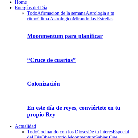
Home
Energías del Día
Todo
Afirmacion de la semana
Astrologia a tu
ritmo
Clima Astrologico
Mirando las Estrellas
Moonmentum para planificar
“Cruce de cuartos”
Colonización
En este día de reyes, conviértete en tu
propio Rey
Actualidad
Todo
Cocinando con los Dioses
De tu interes
Especial
del Dia
Observatorio Moonmentum
Sabias Que