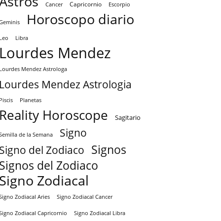
Astros
Capricornio
Cancer
Escorpio
Horoscopo diario
Geminis
Leo
Libra
Lourdes Mendez
Lourdes Mendez Astrologa
Lourdes Mendez Astrologia
Piscis
Planetas
Reality Horoscope
Sagitario
Signo
Semilla de la Semana
Signos
Signo del Zodiaco
Signos del Zodiaco
Signo Zodiacal
Signo Zodiacal Aries
Signo Zodiacal Cancer
Signo Zodiacal Capricornio
Signo Zodiacal Libra