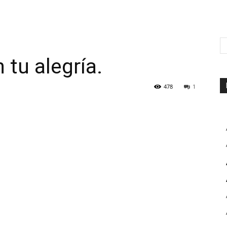
 tu alegría.
478
1