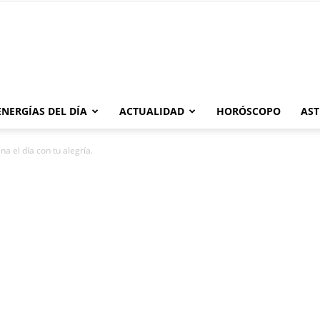
Moonmentum
ENERGÍAS DEL DÍA
ACTUALIDAD
HORÓSCOPO
AST
na el día con tu alegría.