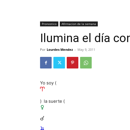
Pronostico
Afirmacion de la semana
Ilumina el día con
Por
Lourdes Mendez
-
May 9, 2011
Yo soy (
) la suerte (