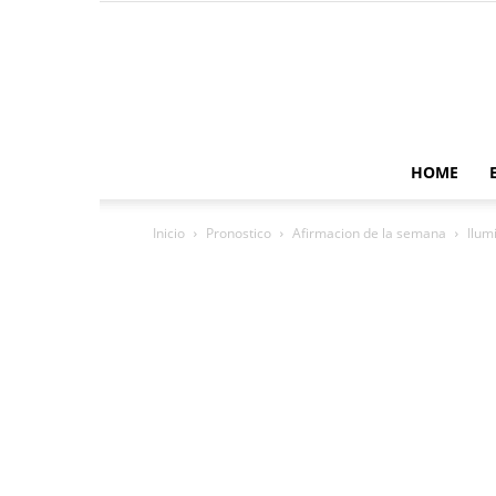
HOME
Inicio
Pronostico
Afirmacion de la semana
Ilumi