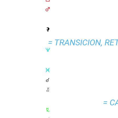
= TRANSICION, R
= C