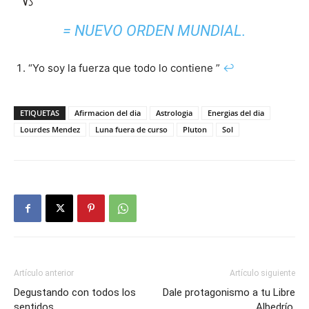
= NUEVO ORDEN MUNDIAL.
“Yo soy la fuerza que todo lo contiene ”
↩
ETIQUETAS
Afirmacion del dia
Astrologia
Energias del dia
Lourdes Mendez
Luna fuera de curso
Pluton
Sol
Artículo anterior
Artículo siguiente
Degustando con todos los
Dale protagonismo a tu Libre
sentidos.
Albedrío.