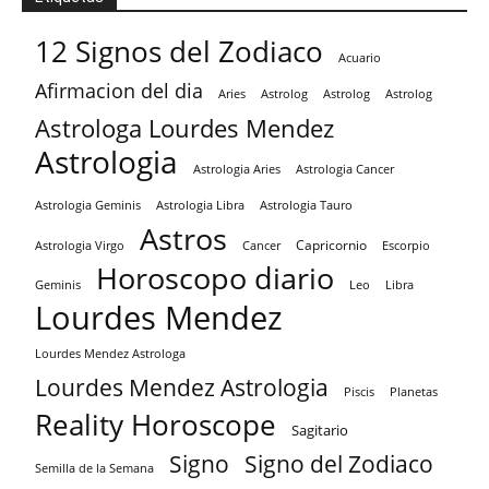
12 Signos del Zodiaco
Acuario
Afirmacion del dia
Aries
Astrolog
Astrolog
Astrolog
Astrologa Lourdes Mendez
Astrologia
Astrologia Aries
Astrologia Cancer
Astrologia Tauro
Astrologia Geminis
Astrologia Libra
Astros
Capricornio
Astrologia Virgo
Cancer
Escorpio
Horoscopo diario
Geminis
Leo
Libra
Lourdes Mendez
Lourdes Mendez Astrologa
Lourdes Mendez Astrologia
Piscis
Planetas
Reality Horoscope
Sagitario
Signo
Signo del Zodiaco
Semilla de la Semana