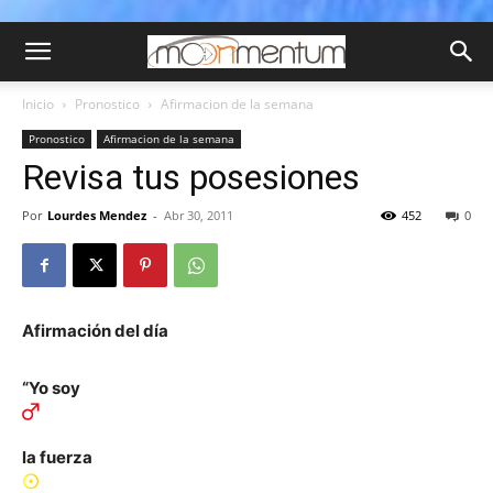
Inicio
Pronostico
Afirmacion de la semana
Pronostico
Afirmacion de la semana
Revisa tus posesiones
Por
Lourdes Mendez
-
Abr 30, 2011
452
0
Afirmación del día
“Yo soy
la fuerza