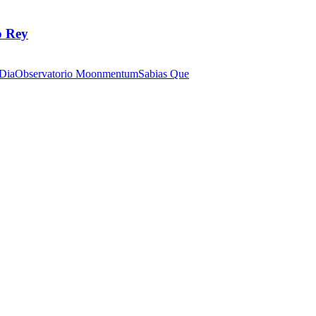
o Rey
 Dia
Observatorio Moonmentum
Sabias Que