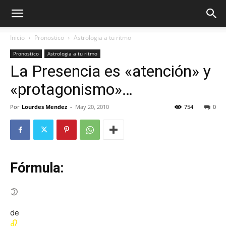
Inicio
Pronostico
Astrologia a tu ritmo
Pronostico
Astrologia a tu ritmo
La Presencia es «atención» y
«protagonismo»…
Por
Lourdes Mendez
-
May 20, 2010
754
0
Fórmula:
de