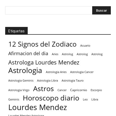
Etiquetas
12 Signos del Zodiaco
Acuario
Afirmacion del dia
Aries
Astrolog
Astrolog
Astrolog
Astrologa Lourdes Mendez
Astrologia
Astrologia Aries
Astrologia Cancer
Astrologia Tauro
Astrologia Geminis
Astrologia Libra
Astros
Capricornio
Astrologia Virgo
Cancer
Escorpio
Horoscopo diario
Geminis
Leo
Libra
Lourdes Mendez
Lourdes Mendez Astrologa