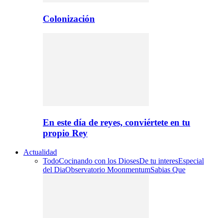
Colonización
En este día de reyes, conviértete en tu
propio Rey
Actualidad
Todo
Cocinando con los Dioses
De tu interes
Especial
del Dia
Observatorio Moonmentum
Sabias Que