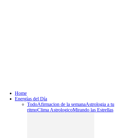
Home
Energías del Día
Todo
Afirmacion de la semana
Astrologia a tu
ritmo
Clima Astrologico
Mirando las Estrellas