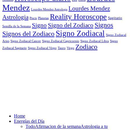
Mendez
Lourdes Mendez
Lourdes Mendez Astrologa
Reality Horoscope
Astrologia
Sagitario
Piscis
Planetas
Signos
Signo
Signo del Zodiaco
Semilla de la Semana
Signo Zodiacal
Signos del Zodiaco
Signo Zodiacal
Aries
Signo Zodiacal Capricornio
Signo Zodiacal Cancer
Signo Zodiacal Libra
Signo
Zodiaco
Signo Zodiacal Virgo
Tauro
Virgo
Zodiacal Sagitario
Home
Energías del Día
Todo
Afirmacion de la semana
Astrologia a tu