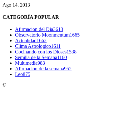
Ago 14, 2013
CATEGORÍA POPULAR
Afirmacion del Dia
3613
Observatorio Moonmentum
1665
Actualidad
1662
Clima Astrologico
1611
Cocinando con los Dioses
1538
Semilla de la Semana
1160
Multimedia
983
Afirmacion de la semana
952
Leo
875
©