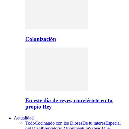
Colonización
En este día de reyes, conviértete en tu
propio Rey
Actualidad
Todo
Cocinando con los Dioses
De tu interes
Especial
del Dia
Observatorio Moonmentum
Sabias Que