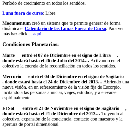
Período de crecimiento en todos los sentidos.
Luna fuera de curso
: Libre,
Moonmentum
creó un sistema que te permite generar de forma
dinámica el
Calendario de las Lunas Fuera de Curso
. Para ver
más haz click…
aqu
í
.
Condiciones Planetarias:
Marte
entró el 07 de Diciembre e
n el signo de Libra
,
donde estará hasta el 26 de Julio del 2014…
Activando en el
colectivo la energía de la reconciliación en todos los sentidos.
Mercurio
entró el 04 de Diciembre
en el signo
de
Sagitario
,
donde estará hasta el 24 de Diciembre del 2013…
Abriendo una
nueva visión, en un refrescamiento de la visión fija de Escorpio,
incitando a las personas a iniciar, viajes, estudios, y a elevarse
espiritualmente.
El Sol
entró el 21 de Noviembre en el signo de
Sagitario
,
donde estará hasta el 21 de Diciembre del 2013…
Trayendo al
colectivo, expansión de la conciencia, contacto con maestros y la
apertura de portal dimensional.