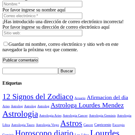
Por favor ingrese su nombre aquí
¡Has introducido una dirección de correo electrónico incorrecta!
Por favor ingrese su dirección de correo electrónico aquí
Guardar mi nombre, correo electrónico y sitio web en este
navegador la próxima vez que comente.
Etiquetas
12 Signos del Zodiaco
Afirmacion del dia
Acuario
Astrologa Lourdes Mendez
Aries
Astrolog
Astrolog
Astrolog
Astrologia
Astrologia Aries
Astrologia Cancer
Astrologia Geminis
Astrologia
Astros
Astrologia Tauro
Astrologia Virgo
Cancer
Capricornio
Escorpio
Libra
Lourdes
Horoscopo diario
Geminis
Leo
Libra