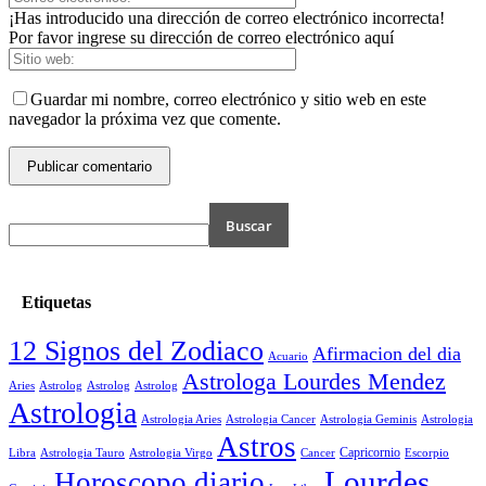
¡Has introducido una dirección de correo electrónico incorrecta!
Por favor ingrese su dirección de correo electrónico aquí
Guardar mi nombre, correo electrónico y sitio web en este
navegador la próxima vez que comente.
Etiquetas
12 Signos del Zodiaco
Afirmacion del dia
Acuario
Astrologa Lourdes Mendez
Aries
Astrolog
Astrolog
Astrolog
Astrologia
Astrologia Aries
Astrologia Cancer
Astrologia Geminis
Astrologia
Astros
Astrologia Tauro
Astrologia Virgo
Cancer
Capricornio
Escorpio
Libra
Lourdes
Horoscopo diario