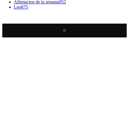
Afirmacion de la semana
952
Leo
875
©