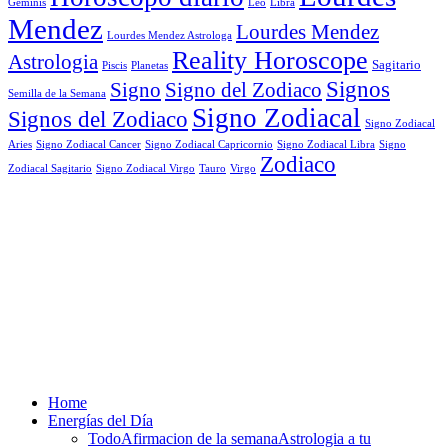
Geminis
Leo
Libra
Mendez
Lourdes Mendez
Lourdes Mendez Astrologa
Reality Horoscope
Astrologia
Sagitario
Piscis
Planetas
Signos
Signo
Signo del Zodiaco
Semilla de la Semana
Signo Zodiacal
Signos del Zodiaco
Signo Zodiacal
Aries
Signo Zodiacal Capricornio
Signo Zodiacal Cancer
Signo Zodiacal Libra
Signo
Zodiaco
Signo Zodiacal Virgo
Tauro
Virgo
Zodiacal Sagitario
Home
Energías del Día
Todo
Afirmacion de la semana
Astrologia a tu