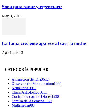
Sopa para sanar y regenerarte
May 3, 2013
La Luna creciente aparece al caer la noche
Ago 14, 2013
CATEGORÍA POPULAR
Afirmacion del Dia
3612
Observatorio Moonmentum
1665
Actualidad
1661
Clima Astrologico
1611
Cocinando con los Dioses
1538
Semilla de la Semana
1160
Multimedia
983