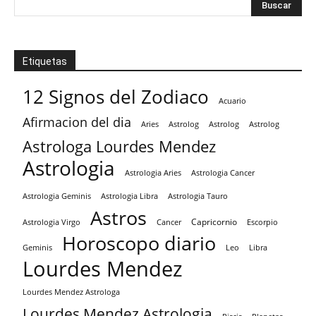
Etiquetas
12 Signos del Zodiaco
Acuario
Afirmacion del dia
Aries
Astrolog
Astrolog
Astrolog
Astrologa Lourdes Mendez
Astrologia
Astrologia Aries
Astrologia Cancer
Astrologia Tauro
Astrologia Geminis
Astrologia Libra
Astros
Capricornio
Astrologia Virgo
Cancer
Escorpio
Horoscopo diario
Geminis
Leo
Libra
Lourdes Mendez
Lourdes Mendez Astrologa
Lourdes Mendez Astrologia