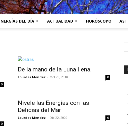
ENERGÍAS DEL DÍA
ACTUALIDAD
HORÓSCOPO
AST
De la mano de la Luna llena.
Lourdes Mendez
-
Oct 23, 2010
0
0
Nivele las Energías con las
Delicias del Mar
Lourdes Mendez
-
Dic 22, 2009
0
0