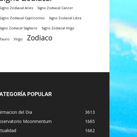
Signo Zodiacal Aries
Signo Zodiacal Cancer
Signo Zodiacal Capricornio
Signo Zodiacal Libra
Signo Zodiacal Virgo
Signo Zodiacal Sagitario
Zodiaco
Tauro
Virgo
ATEGORÍA POPULAR
irmacion del Dia
3613
bservatorio Moonmentum
1665
tualidad
1662