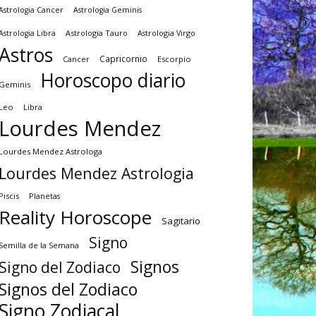
Astrologia Cancer
Astrologia Geminis
Astrologia Tauro
Astrologia Virgo
Astrologia Libra
Astros
Capricornio
Cancer
Escorpio
Horoscopo diario
Geminis
Leo
Libra
Lourdes Mendez
Lourdes Mendez Astrologa
Lourdes Mendez Astrologia
Piscis
Planetas
Reality Horoscope
Sagitario
Signo
Semilla de la Semana
Signos
Signo del Zodiaco
Signos del Zodiaco
Signo Zodiacal