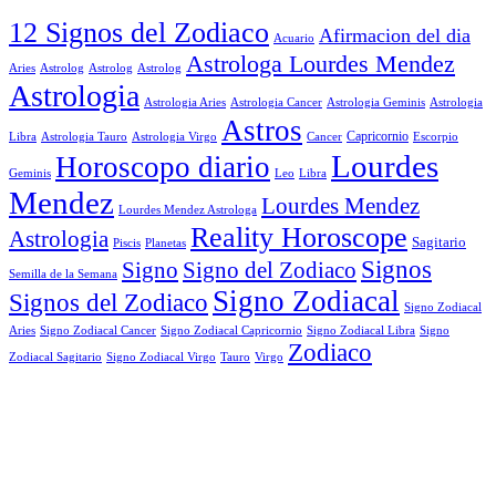
12 Signos del Zodiaco
Afirmacion del dia
Acuario
Astrologa Lourdes Mendez
Aries
Astrolog
Astrolog
Astrolog
Astrologia
Astrologia Aries
Astrologia Cancer
Astrologia Geminis
Astrologia
Astros
Astrologia Tauro
Astrologia Virgo
Cancer
Capricornio
Escorpio
Libra
Lourdes
Horoscopo diario
Geminis
Leo
Libra
Mendez
Lourdes Mendez
Lourdes Mendez Astrologa
Reality Horoscope
Astrologia
Sagitario
Piscis
Planetas
Signos
Signo
Signo del Zodiaco
Semilla de la Semana
Signo Zodiacal
Signos del Zodiaco
Signo Zodiacal
Aries
Signo Zodiacal Capricornio
Signo Zodiacal Cancer
Signo Zodiacal Libra
Signo
Zodiaco
Signo Zodiacal Virgo
Tauro
Virgo
Zodiacal Sagitario