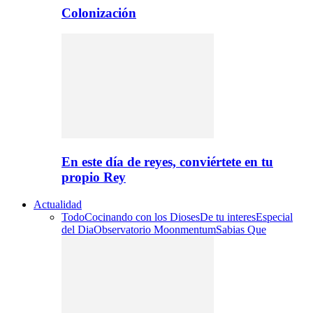
Colonización
En este día de reyes, conviértete en tu
propio Rey
Actualidad
Todo
Cocinando con los Dioses
De tu interes
Especial
del Dia
Observatorio Moonmentum
Sabias Que