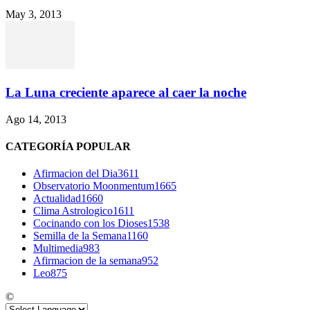
May 3, 2013
La Luna creciente aparece al caer la noche
Ago 14, 2013
CATEGORÍA POPULAR
Afirmacion del Dia
3611
Observatorio Moonmentum
1665
Actualidad
1660
Clima Astrologico
1611
Cocinando con los Dioses
1538
Semilla de la Semana
1160
Multimedia
983
Afirmacion de la semana
952
Leo
875
©