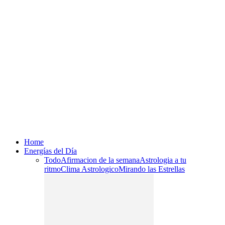
Home
Energías del Día
Todo
Afirmacion de la semana
Astrologia a tu
ritmo
Clima Astrologico
Mirando las Estrellas