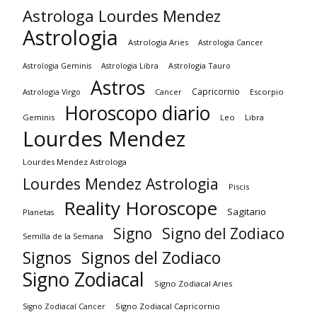
Astrologa Lourdes Mendez
Astrologia
Astrologia Aries
Astrologia Cancer
Astrologia Tauro
Astrologia Geminis
Astrologia Libra
Astros
Capricornio
Astrologia Virgo
Cancer
Escorpio
Horoscopo diario
Geminis
Leo
Libra
Lourdes Mendez
Lourdes Mendez Astrologa
Lourdes Mendez Astrologia
Piscis
Reality Horoscope
Sagitario
Planetas
Signo
Signo del Zodiaco
Semilla de la Semana
Signos
Signos del Zodiaco
Signo Zodiacal
Signo Zodiacal Aries
Signo Zodiacal Capricornio
Signo Zodiacal Cancer