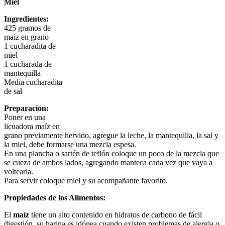
Miel
Ingredientes:
425 gramos de
maíz en grano
1 cucharadita de
miel
1 cucharada de
mantequilla
Media cucharadita
de sal
Preparación:
Poner en una
licuadora maíz en
grano previamente hervido, agregue la leche, la mantequilla, la sal y
la miel, debe formarse una mezcla espesa.
En una plancha o sartén de teflón coloque un poco de la mezcla que
se cueza de ambos lados, agregando manteca cada vez que vaya a
voltearla.
Para servir coloque miel y su acompañante favorito.
Propiedades de los Alimentos:
El
maíz
tiene un alto contenido en hidratos de carbono de fácil
digestión, su harina es idónea cuando existen problemas de alergia o