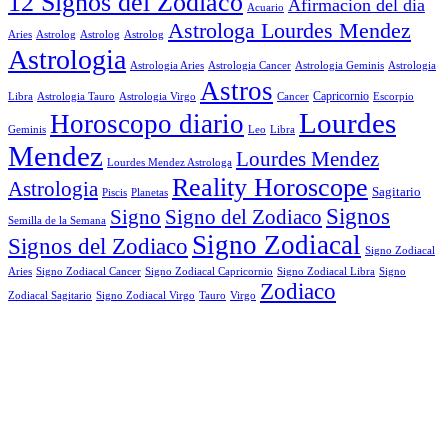
12 Signos del Zodiaco
Afirmacion del dia
Acuario
Astrologa Lourdes Mendez
Aries
Astrolog
Astrolog
Astrolog
Astrologia
Astrologia Aries
Astrologia Cancer
Astrologia Geminis
Astrologia
Astros
Astrologia Tauro
Astrologia Virgo
Cancer
Capricornio
Escorpio
Libra
Lourdes
Horoscopo diario
Geminis
Leo
Libra
Mendez
Lourdes Mendez
Lourdes Mendez Astrologa
Reality Horoscope
Astrologia
Sagitario
Piscis
Planetas
Signos
Signo
Signo del Zodiaco
Semilla de la Semana
Signo Zodiacal
Signos del Zodiaco
Signo Zodiacal
Aries
Signo Zodiacal Capricornio
Signo Zodiacal Cancer
Signo Zodiacal Libra
Signo
Zodiaco
Signo Zodiacal Virgo
Tauro
Virgo
Zodiacal Sagitario