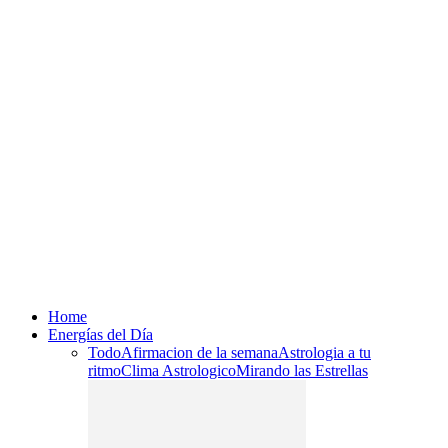
Home
Energías del Día
Todo
Afirmacion de la semana
Astrologia a tu
ritmo
Clima Astrologico
Mirando las Estrellas