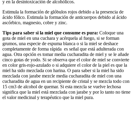
y en la desintoxicación de alcohólicos.
Estimula la formación de glóbulos rojos debido a la presencia de
ácido fólico. Estimula la formación de anticuerpos debido al ácido
ascórbico, magnesio, cobre y zinc.
Tips para saber si la miel que consume es pura:
Coloque una
gota de miel en una cuchara y acérquela al fuego, si se forman
grumos, una especie de espuma blanca o si la miel se deshace
completamente de forma rápida es señal que está adulterada con
agua. Otra opción es tomar media cucharadita de miel y se le añade
cinco gotas de yodo. Si se observa que el color de miel se convierte
en color gris-rojo-azulado o si adquiere el color de la piel es que la
miel ha sido mezclada con harina. O para saber si la miel ha sido
mezclada con jarabe mezcle media cucharadita de miel con una
cucharadita de agua en un recipiente de cristal y se mezcla todo con
15 cm3 de alcohol de quemar. Si esta mezcla se vuelve lechosa
significa que la miel está mezclada con jarabe y por lo tanto no tiene
el valor medicinal y terapéutico que la miel pura.