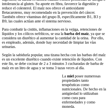
intolerancia al gluten. Su aporte en fibra, favorece la digestión y
reduce el colesterol. El maíz nos ofrece el antioxidante
Betacaroteno, muy recomendado en la prevención del cáncer.
También ofrece vitaminas del grupo B, específicamente B1, B3 y
B9, las cuales actúan ante el sistema nervioso.
Para combatir la cistitis, inflamaciones en la vejiga, retenciones de
líquidos y los cólicos nefríticos, se usa la
barba del maíz
, ya que se
considera un diurético al aumentar la cantidad de la orina. Por ello,
es empleado, además, donde hay necesidad de limpiar las vías
urinarias.
Según la sabiduría popular, una tizana hecha con las barbas del maíz
es un excelente diurético cuando existe retención de líquidos. Con
este fin, se debe cocinar de 2 a 3 minutos 3 cucharadas de barba de
maíz en un litro de agua y se toma 3 tazas veces al día.
La
miel
posee numerosas
propiedades tanto
terapéuticas como
nutricionales. De hecho en la
antigüedad lo utilizaban
como cura para
enfermedades y como
moneda.