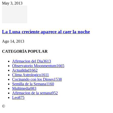
May 3, 2013
La Luna creciente aparece al caer la noche
Ago 14, 2013
CATEGORÍA POPULAR
Afirmacion del Dia
3613
Observatorio Moonmentum
1665
Actualidad
1662
Clima Astrologico
1611
Cocinando con los Dioses
1538
Semilla de la Semana
1160
Multimedia
983
Afirmacion de la semana
952
Leo
875
©