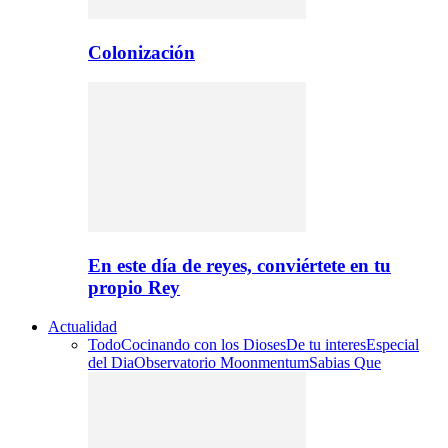
Colonización
En este día de reyes, conviértete en tu
propio Rey
Actualidad
Todo
Cocinando con los Dioses
De tu interes
Especial
del Dia
Observatorio Moonmentum
Sabias Que