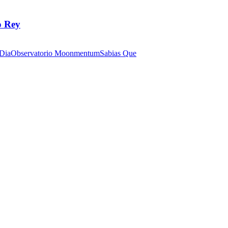
o Rey
 Dia
Observatorio Moonmentum
Sabias Que