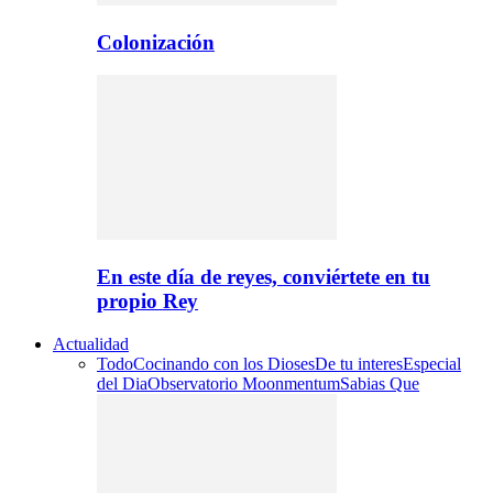
Colonización
En este día de reyes, conviértete en tu
propio Rey
Actualidad
Todo
Cocinando con los Dioses
De tu interes
Especial
del Dia
Observatorio Moonmentum
Sabias Que