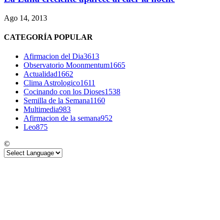
Ago 14, 2013
CATEGORÍA POPULAR
Afirmacion del Dia
3613
Observatorio Moonmentum
1665
Actualidad
1662
Clima Astrologico
1611
Cocinando con los Dioses
1538
Semilla de la Semana
1160
Multimedia
983
Afirmacion de la semana
952
Leo
875
©