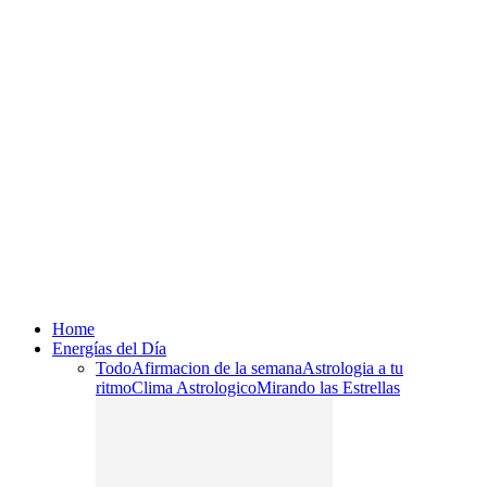
Home
Energías del Día
Todo
Afirmacion de la semana
Astrologia a tu
ritmo
Clima Astrologico
Mirando las Estrellas