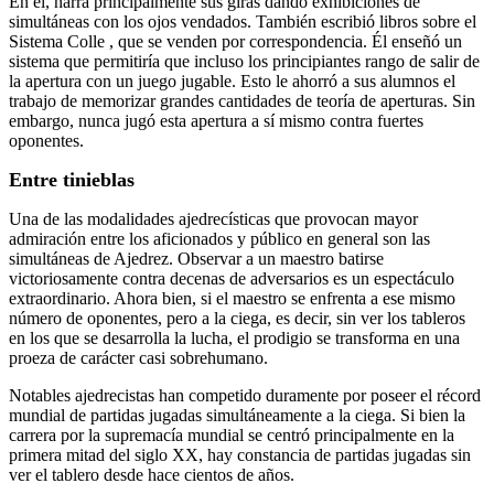
En él, narra principalmente sus giras dando exhibiciones de
simultáneas con los ojos vendados. También escribió libros sobre el
Sistema Colle , que se venden por correspondencia. Él enseñó un
sistema que permitiría que incluso los principiantes rango de salir de
la apertura con un juego jugable. Esto le ahorró a sus alumnos el
trabajo de memorizar grandes cantidades de teoría de aperturas. Sin
embargo, nunca jugó esta apertura a sí mismo contra fuertes
oponentes.
Entre tinieblas
Una de las modalidades ajedrecísticas que provocan mayor
admiración entre los aficionados y público en general son las
simultáneas de Ajedrez. Observar a un maestro batirse
victoriosamente contra decenas de adversarios es un espectáculo
extraordinario. Ahora bien, si el maestro se enfrenta a ese mismo
número de oponentes, pero a la ciega, es decir, sin ver los tableros
en los que se desarrolla la lucha, el prodigio se transforma en una
proeza de carácter casi sobrehumano.
Notables ajedrecistas han competido duramente por poseer el récord
mundial de partidas jugadas simultáneamente a la ciega. Si bien la
carrera por la supremacía mundial se centró principalmente en la
primera mitad del siglo XX, hay constancia de partidas jugadas sin
ver el tablero desde hace cientos de años.