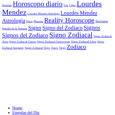
Lourdes
Horoscopo diario
Geminis
Leo
Libra
Mendez
Lourdes Mendez
Lourdes Mendez Astrologa
Reality Horoscope
Astrologia
Sagitario
Piscis
Planetas
Signos
Signo
Signo del Zodiaco
Semilla de la Semana
Signo Zodiacal
Signos del Zodiaco
Signo Zodiacal
Aries
Signo Zodiacal Capricornio
Signo Zodiacal Cancer
Signo Zodiacal Libra
Signo
Zodiaco
Signo Zodiacal Virgo
Tauro
Virgo
Zodiacal Sagitario
Home
Energías del Día