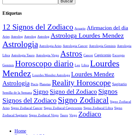
Etiquetas
12 Signos del Zodiaco
Afirmacion del dia
Acuario
Astrologa Lourdes Mendez
Aries
Astrolog
Astrolog
Astrolog
Astrologia
Astrologia Aries
Astrologia Cancer
Astrologia Geminis
Astrologia
Astros
Astrologia Tauro
Astrologia Virgo
Cancer
Capricornio
Escorpio
Libra
Lourdes
Horoscopo diario
Geminis
Leo
Libra
Mendez
Lourdes Mendez
Lourdes Mendez Astrologa
Reality Horoscope
Astrologia
Sagitario
Piscis
Planetas
Signos
Signo
Signo del Zodiaco
Semilla de la Semana
Signo Zodiacal
Signos del Zodiaco
Signo Zodiacal
Aries
Signo Zodiacal Capricornio
Signo Zodiacal Cancer
Signo Zodiacal Libra
Signo
Zodiaco
Signo Zodiacal Virgo
Tauro
Virgo
Zodiacal Sagitario
Home