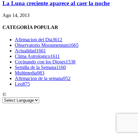
La Luna creciente aparece al caer la noche
Ago 14, 2013
CATEGORÍA POPULAR
Afirmacion del Dia
3612
Observatorio Moonmentum
1665
Actualidad
1661
Clima Astrologico
1611
Cocinando con los Dioses
1538
Semilla de la Semana
1160
Multimedia
983
Afirmacion de la semana
952
Leo
875
©