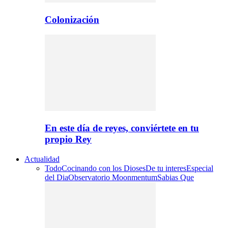
Colonización
En este día de reyes, conviértete en tu
propio Rey
Actualidad
Todo
Cocinando con los Dioses
De tu interes
Especial
del Dia
Observatorio Moonmentum
Sabias Que