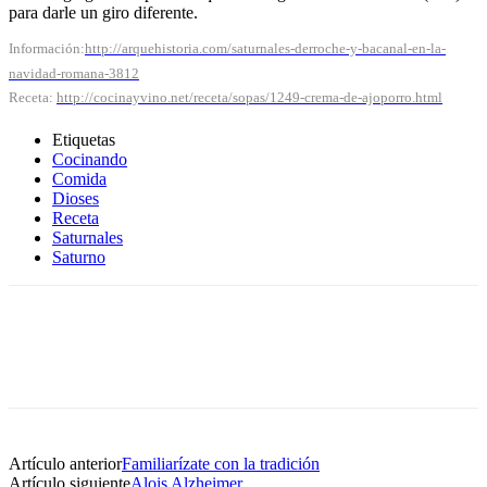
para darle un giro diferente.
Información:
http://arquehistoria.com/saturnales-derroche-y-bacanal-en-la-
navidad-romana-3812
Receta:
http://cocinayvino.net/receta/sopas/1249-crema-de-ajoporro.html
Etiquetas
Cocinando
Comida
Dioses
Receta
Saturnales
Saturno
Artículo anterior
Familiarízate con la tradición
Artículo siguiente
Alois Alzheimer