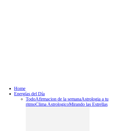
Home
Energías del Día
Todo
Afirmacion de la semana
Astrologia a tu
ritmo
Clima Astrologico
Mirando las Estrellas