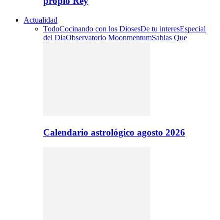
propio Rey
Actualidad
Todo
Cocinando con los Dioses
De tu interes
Especial
del Dia
Observatorio Moonmentum
Sabias Que
Calendario astrológico agosto 2026