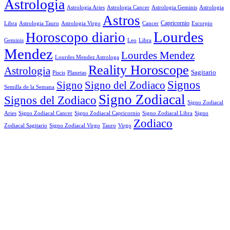
Astrologia
Astrologia Aries
Astrologia Cancer
Astrologia Geminis
Astrologia
Astros
Astrologia Tauro
Astrologia Virgo
Cancer
Capricornio
Escorpio
Libra
Lourdes
Horoscopo diario
Geminis
Leo
Libra
Mendez
Lourdes Mendez
Lourdes Mendez Astrologa
Reality Horoscope
Astrologia
Sagitario
Piscis
Planetas
Signos
Signo
Signo del Zodiaco
Semilla de la Semana
Signo Zodiacal
Signos del Zodiaco
Signo Zodiacal
Aries
Signo Zodiacal Capricornio
Signo Zodiacal Cancer
Signo Zodiacal Libra
Signo
Zodiaco
Signo Zodiacal Virgo
Tauro
Virgo
Zodiacal Sagitario