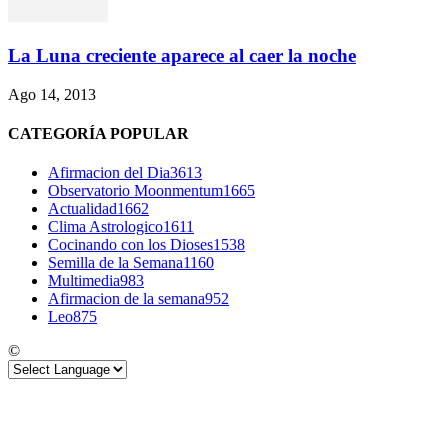
La Luna creciente aparece al caer la noche
Ago 14, 2013
CATEGORÍA POPULAR
Afirmacion del Dia
3613
Observatorio Moonmentum
1665
Actualidad
1662
Clima Astrologico
1611
Cocinando con los Dioses
1538
Semilla de la Semana
1160
Multimedia
983
Afirmacion de la semana
952
Leo
875
©