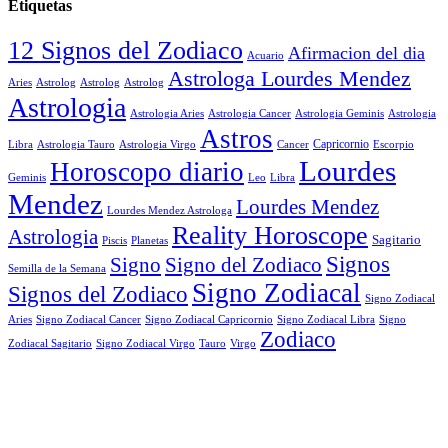
Etiquetas
12 Signos del Zodiaco
Afirmacion del dia
Acuario
Astrologa Lourdes Mendez
Aries
Astrolog
Astrolog
Astrolog
Astrologia
Astrologia Aries
Astrologia Cancer
Astrologia Geminis
Astrologia
Astros
Astrologia Tauro
Astrologia Virgo
Cancer
Capricornio
Escorpio
Libra
Lourdes
Horoscopo diario
Geminis
Leo
Libra
Mendez
Lourdes Mendez
Lourdes Mendez Astrologa
Reality Horoscope
Astrologia
Sagitario
Piscis
Planetas
Signos
Signo
Signo del Zodiaco
Semilla de la Semana
Signo Zodiacal
Signos del Zodiaco
Signo Zodiacal
Aries
Signo Zodiacal Capricornio
Signo Zodiacal Cancer
Signo Zodiacal Libra
Signo
Zodiaco
Signo Zodiacal Virgo
Tauro
Virgo
Zodiacal Sagitario