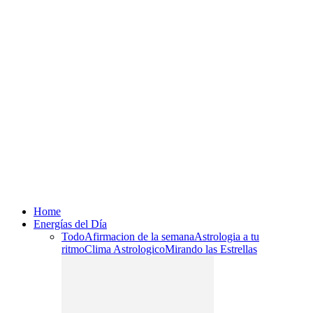
Home
Energías del Día
Todo
Afirmacion de la semana
Astrologia a tu
ritmo
Clima Astrologico
Mirando las Estrellas