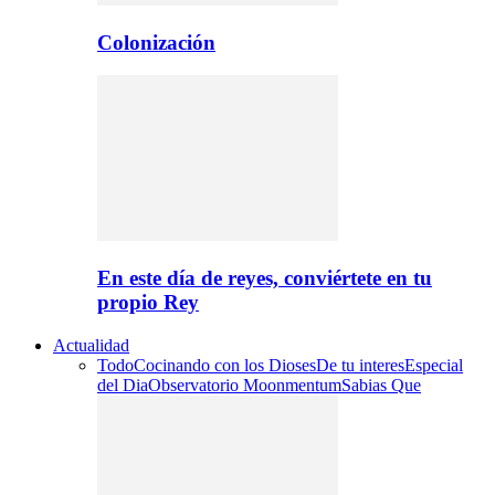
Colonización
En este día de reyes, conviértete en tu
propio Rey
Actualidad
Todo
Cocinando con los Dioses
De tu interes
Especial
del Dia
Observatorio Moonmentum
Sabias Que