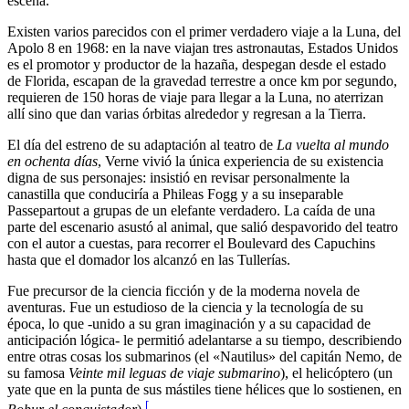
escena.
Existen varios parecidos con el primer verdadero viaje a la Luna, del
Apolo 8 en 1968: en la nave viajan tres astronautas, Estados Unidos
es el promotor y productor de la hazaña, despegan desde el estado
de Florida, escapan de la gravedad terrestre a once km por segundo,
requieren de 150 horas de viaje para llegar a la Luna, no aterrizan
allí sino que dan varias órbitas alrededor y regresan a la Tierra.
El día del estreno de su adaptación al teatro de
La vuelta al mundo
en ochenta días
, Verne vivió la única experiencia de su existencia
digna de sus personajes: insistió en revisar personalmente la
canastilla que conduciría a Phileas Fogg y a su inseparable
Passepartout a grupas de un elefante verdadero. La caída de una
parte del escenario asustó al animal, que salió despavorido del teatro
con el autor a cuestas, para recorrer el Boulevard des Capuchins
hasta que el domador los alcanzó en las Tullerías.
Fue precursor de la ciencia ficción y de la moderna novela de
aventuras. Fue un estudioso de la ciencia y la tecnología de su
época, lo que -unido a su gran imaginación y a su capacidad de
anticipación lógica- le permitió adelantarse a su tiempo, describiendo
entre otras cosas los submarinos (el «Nautilus» del capitán Nemo, de
su famosa
Veinte mil leguas de viaje submarino
), el helicóptero (un
yate que en la punta de sus mástiles tiene hélices que lo sostienen, en
[