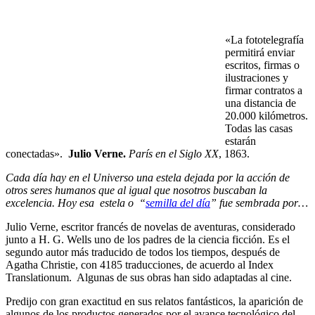
«La fototelegrafía
permitirá enviar
escritos, firmas o
ilustraciones y
firmar contratos a
una distancia de
20.000 kilómetros.
Todas las casas
estarán
conectadas».
Julio Verne.
París en el Siglo XX
, 1863.
Cada día hay en el Universo una estela dejada por la acción de
otros seres humanos que al igual que nosotros buscaban la
excelencia. Hoy esa estela o “
semilla del día
” fue sembrada por…
Julio Verne, escritor francés de novelas de aventuras, considerado
junto a H. G. Wells uno de los padres de la ciencia ficción. Es el
segundo autor más traducido de todos los tiempos, después de
Agatha Christie, con 4185 traducciones, de acuerdo al Index
Translationum. Algunas de sus obras han sido adaptadas al cine.
Predijo con gran exactitud en sus relatos fantásticos, la aparición de
algunos de los productos generados por el avance tecnológico del