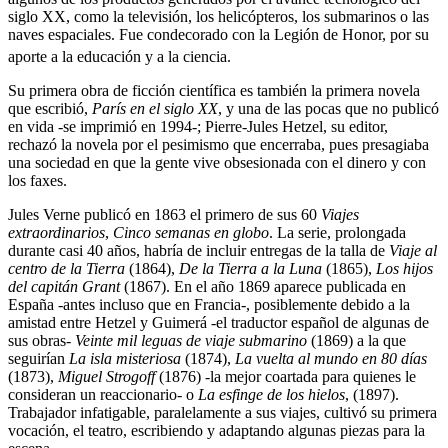
siglo XX, como la televisión, los helicópteros, los submarinos o las
naves espaciales. Fue condecorado con la Legión de Honor, por su
aporte a la educación y a la ciencia.
Su primera obra de ficción científica es también la primera novela
que escribió,
París en el siglo XX
, y una de las pocas que no publicó
en vida -se imprimió en 1994-; Pierre-Jules Hetzel, su editor,
rechazó la novela por el pesimismo que encerraba, pues presagiaba
una sociedad en que la gente vive obsesionada con el dinero y con
los faxes.
Jules Verne publicó en 1863 el primero de sus 60
Viajes
extraordinarios
,
Cinco semanas en globo
. La serie, prolongada
durante casi 40 años, habría de incluir entregas de la talla de
Viaje al
centro de la Tierra
(1864),
De la Tierra a la Luna
(1865),
Los hijos
del capitán Grant
(1867). En el año 1869 aparece publicada en
España -antes incluso que en Francia-, posiblemente debido a la
amistad entre Hetzel y Guimerá -el traductor español de algunas de
sus obras-
Veinte mil leguas de viaje submarino
(1869) a la que
seguirían
La isla misteriosa
(1874),
La vuelta al mundo en 80 días
(1873),
Miguel Strogoff
(1876) -la mejor coartada para quienes le
consideran un reaccionario- o
La esfinge de los hielos
, (1897).
Trabajador infatigable, paralelamente a sus viajes, cultivó su primera
vocación, el teatro, escribiendo y adaptando algunas piezas para la