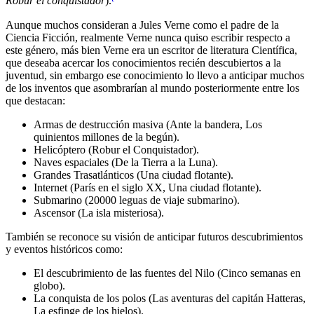
Robur el conquistador
).
Aunque muchos consideran a Jules Verne como el padre de la
Ciencia Ficción, realmente Verne nunca quiso escribir respecto a
este género, más bien Verne era un escritor de literatura Científica,
que deseaba acercar los conocimientos recién descubiertos a la
juventud, sin embargo ese conocimiento lo llevo a anticipar muchos
de los inventos que asombrarían al mundo posteriormente entre los
que destacan:
Armas de destrucción masiva (Ante la bandera, Los
quinientos millones de la begún).
Helicóptero (Robur el Conquistador).
Naves espaciales (De la Tierra a la Luna).
Grandes Trasatlánticos (Una ciudad flotante).
Internet (París en el siglo XX, Una ciudad flotante).
Submarino (20000 leguas de viaje submarino).
Ascensor (La isla misteriosa).
También se reconoce su visión de anticipar futuros descubrimientos
y eventos históricos como:
El descubrimiento de las fuentes del Nilo (Cinco semanas en
globo).
La conquista de los polos (Las aventuras del capitán Hatteras,
La esfinge de los hielos).