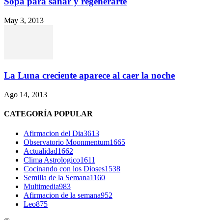
Sopa para sanar y regenerarte
May 3, 2013
La Luna creciente aparece al caer la noche
Ago 14, 2013
CATEGORÍA POPULAR
Afirmacion del Dia
3613
Observatorio Moonmentum
1665
Actualidad
1662
Clima Astrologico
1611
Cocinando con los Dioses
1538
Semilla de la Semana
1160
Multimedia
983
Afirmacion de la semana
952
Leo
875