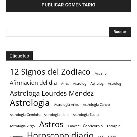
Etiquetas
12 Signos del Zodiaco
Acuario
Afirmacion del dia
Aries
Astrolog
Astrolog
Astrolog
Astrologa Lourdes Mendez
Astrologia
Astrologia Aries
Astrologia Cancer
Astrologia Tauro
Astrologia Geminis
Astrologia Libra
Astros
Capricornio
Astrologia Virgo
Cancer
Escorpio
Horoscopo diario
Geminis
Leo
Libra