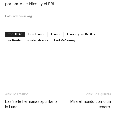
por parte de Nixon y el FBI
Foto: wikipedia.org
ETIQUETAS
John Lennon
Lennon
Lennon y los Beatles
los Beatles
musico de rock
Paul McCartney
Artículo anterior
Artículo siguiente
Las Siete hermanas apuntan a
Mira el mundo como un
la Luna.
tesoro.