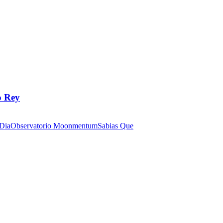
o Rey
 Dia
Observatorio Moonmentum
Sabias Que