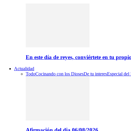
En este día de reyes, conviértete en tu propi
Actualidad
Todo
Cocinando con los Dioses
De tu interes
Especial del
Afirmación del dia 06/08/2026