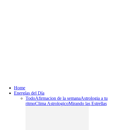
Home
Energías del Día
Todo
Afirmacion de la semana
Astrologia a tu
ritmo
Clima Astrologico
Mirando las Estrellas