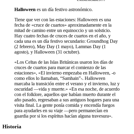
Halloween
es un día festivo astronómico.
Tiene que ver con las estaciones: Halloween es una
fecha de «cruce de cuartos» aproximadamente en la
mitad de camino entre un equinoccio y un solsticio.
Hay cuatro fechas de cruces de cuartos en el año, y
cada una es un día festivo secundario: Groundhog Day
(2 febrero), May Day (1 mayo), Lammas Day (1
agosto), y Halloween (31 octubre).
«Los Celtas de las Islas Británicas usaron los días de
cruces de cuartos para marcar el comienzo de las
estaciones», «El invierno empezaba en Halloween, -o
como ellos lo llamaban, “Samhain”-. Halloween
marcaba la transición entre el verano y el invierno, luz y
oscuridad —vida y muerte.» «En esa noche, de acuerdo
con el folklore, aquellos que habían muerto durante el
año pasado, regresaban a sus antiguos hogares para una
visita final. La gente ponía comida y encendía fuegos
para ayudarles en su viaje —pero permanecían en
guardia por si los espíritus hacían alguna travesura».
Historia