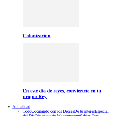
Colonización
En este día de reyes, conviértete en tu
propio Rey
Actualidad
Todo
Cocinando con los Dioses
De tu interes
Especial
del Dia
Observatorio Moonmentum
Sabias Que