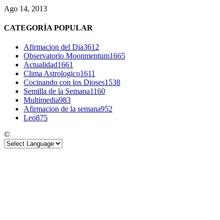
Ago 14, 2013
CATEGORÍA POPULAR
Afirmacion del Dia
3612
Observatorio Moonmentum
1665
Actualidad
1661
Clima Astrologico
1611
Cocinando con los Dioses
1538
Semilla de la Semana
1160
Multimedia
983
Afirmacion de la semana
952
Leo
875
©