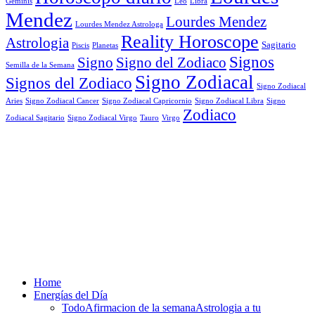
Geminis
Leo
Libra
Mendez
Lourdes Mendez
Lourdes Mendez Astrologa
Reality Horoscope
Astrologia
Sagitario
Piscis
Planetas
Signos
Signo
Signo del Zodiaco
Semilla de la Semana
Signo Zodiacal
Signos del Zodiaco
Signo Zodiacal
Aries
Signo Zodiacal Capricornio
Signo Zodiacal Cancer
Signo Zodiacal Libra
Signo
Zodiaco
Signo Zodiacal Virgo
Tauro
Virgo
Zodiacal Sagitario
Home
Energías del Día
Todo
Afirmacion de la semana
Astrologia a tu