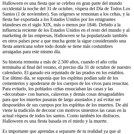
Halloween es una fiesta que se celebra en gran parte del mundo
occidental la noche del 31 de octubre, víspera del Día de Todos Los
Santos (1 de noviembre). Sus orígenes se remontan a los celtas, y la
fiesta fue exportada a los Estados Unidos por los emigrantes
irlandeses en el siglo XIX, más o menos por 1846. Debido a la
influencia reciente de los Estados Unidos en el resto del mundo y al
marketing de las empresas, Halloween se ha popularizado también
en otros países pese a que mucha gente la sigue considerando una
fiesta americana sobre todo donde se tiene más costumbres
arraigadas para este mismo día.
Su historia remonta a más de 2.500 años, cuando el año celta
terminaba al final del verano, el preciso día 31 de octubre de nuestro
calendario. El ganado era rejuntado de las prados en los establos.
Ese último día, se suponía que los espíritus podían salir de los
cementerios y apoderarse de los cuerpos de los vivos para resucitar.
Para evitarlo, los poblados celtas ensuciaban las casas y las
«decoraban» con huesos, calaveras y demás cosas desagradables
para que los muertos pasaran de largo asustados y así evitar ser
desposeídos de sus cuerpos por los espíritus de los muertos. De ahí
viene la tradición de decorar con motivos siniestros las casas en la
actual víspera de todos los santos. Como también los disfraces.
Halloween es una fiesta basada en el miedo y la muerte.
Es importante que aprendas a separarte de tu realidad ya que al