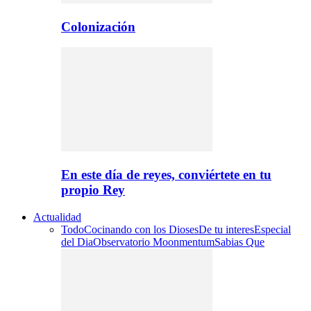
Colonización
En este día de reyes, conviértete en tu
propio Rey
Actualidad
Todo
Cocinando con los Dioses
De tu interes
Especial
del Dia
Observatorio Moonmentum
Sabias Que