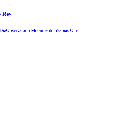
o Rey
 Dia
Observatorio Moonmentum
Sabias Que