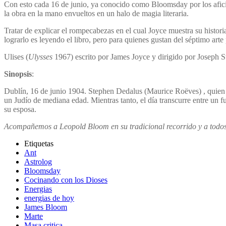
Con esto cada 16 de junio, ya conocido como Bloomsday por los afici
la obra en la mano envueltos en un halo de magia literaria.
Tratar de explicar el rompecabezas en el cual Joyce muestra su histor
lograrlo es leyendo el libro, pero para quienes gustan del séptimo ar
Ulises (
Ulysses
1967) escrito por James Joyce y dirigido por Joseph
Sinopsis
:
Dublín, 16 de junio 1904. Stephen Dedalus (Maurice Roëves) , quien
un Judío de mediana edad. Mientras tanto, el día transcurre entre un
su esposa.
Acompañemos a Leopold Bloom en su tradicional recorrido y a todos
Etiquetas
Ant
Astrolog
Bloomsday
Cocinando con los Dioses
Energias
energias de hoy
James Bloom
Marte
Masa critica