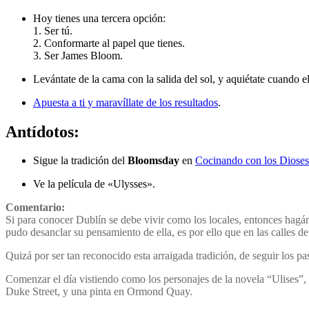
Hoy tienes una tercera opción:
1. Ser tú.
2. Conformarte al papel que tienes.
3. Ser James Bloom.
Levántate de la cama con la salida del sol, y aquiétate cuando e
Apuesta a ti y maravíllate de los resultados
.
Antídotos:
Sigue la tradición del
Bloomsday
en
Cocinando con los Dioses
Ve la película de «Ulysses».
Comentario:
Si para conocer Dublín se debe vivir como los locales, entonces hagá
pudo desanclar su pensamiento de ella, es por ello que en las calles de 
Quizá por ser tan reconocido esta arraigada tradición, de seguir los pa
Comenzar el día vistiendo como los personajes de la novela “Ulises”
Duke Street, y una pinta en Ormond Quay.