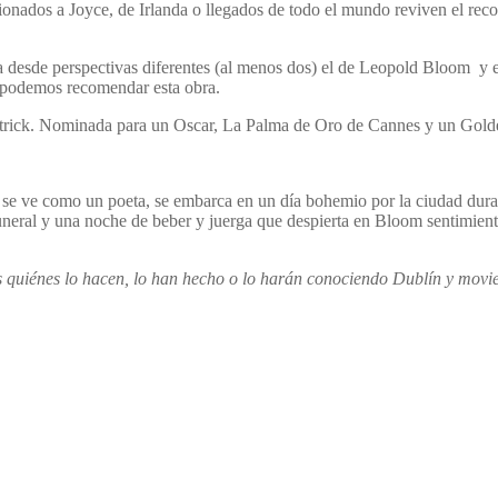
onados a Joyce, de Irlanda o llegados de todo el mundo reviven el reco
ia desde perspectivas diferentes (al menos dos) el de Leopold Bloom y 
te podemos recomendar esta obra.
 Strick. Nominada para un Oscar, La Palma de Oro de Cannes y un Gold
 se ve como un poeta, se embarca en un día bohemio por la ciudad dur
 funeral y una noche de beber y juerga que despierta en Bloom sentimie
 quiénes lo hacen, lo han hecho o lo harán conociendo Dublín y movi