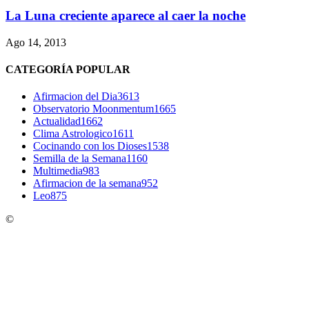
La Luna creciente aparece al caer la noche
Ago 14, 2013
CATEGORÍA POPULAR
Afirmacion del Dia
3613
Observatorio Moonmentum
1665
Actualidad
1662
Clima Astrologico
1611
Cocinando con los Dioses
1538
Semilla de la Semana
1160
Multimedia
983
Afirmacion de la semana
952
Leo
875
©