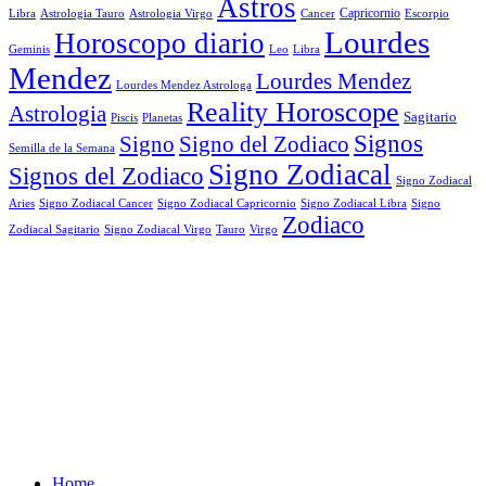
Astros
Astrologia Tauro
Astrologia Virgo
Cancer
Capricornio
Escorpio
Libra
Lourdes
Horoscopo diario
Geminis
Leo
Libra
Mendez
Lourdes Mendez
Lourdes Mendez Astrologa
Reality Horoscope
Astrologia
Sagitario
Piscis
Planetas
Signos
Signo
Signo del Zodiaco
Semilla de la Semana
Signo Zodiacal
Signos del Zodiaco
Signo Zodiacal
Aries
Signo Zodiacal Capricornio
Signo Zodiacal Cancer
Signo Zodiacal Libra
Signo
Zodiaco
Signo Zodiacal Virgo
Tauro
Virgo
Zodiacal Sagitario
Home