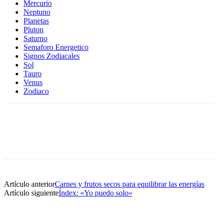
Mercurio
Neptuno
Planetas
Pluton
Saturno
Semaforo Energetico
Signos Zodiacales
Sol
Tauro
Venus
Zodiaco
Artículo anterior
Carnes y frutos secos para equilibrar las energías
Artículo siguiente
Índex: «Yo puedo solo»