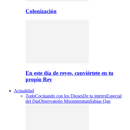
Colonización
En este día de reyes, conviértete en tu
propio Rey
Actualidad
Todo
Cocinando con los Dioses
De tu interes
Especial
del Dia
Observatorio Moonmentum
Sabias Que