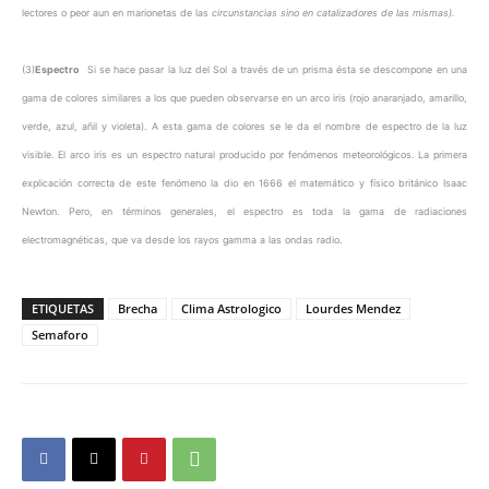
lectores o peor aun en marionetas de las
circunstancias sino en catalizadores de las mismas).
(3)
Espectro
Si se hace pasar la luz del Sol a través de un prisma ésta se descompone en una
gama de colores similares a los que pueden observarse en un arco iris (rojo anaranjado, amarillo,
verde, azul, añil y violeta). A esta gama de colores se le da el nombre de espectro de la luz
visible. El arco iris es un espectro natural producido por fenómenos meteorológicos. La primera
explicación correcta de este fenómeno la dio en 1666 el matemático y físico británico Isaac
Newton. Pero, en términos generales, el espectro es toda la gama de radiaciones
electromagnéticas, que va desde los rayos gamma a las ondas radio.
ETIQUETAS
Brecha
Clima Astrologico
Lourdes Mendez
Semaforo