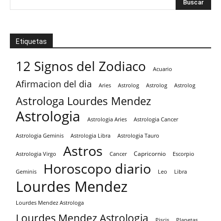
Etiquetas
12 Signos del Zodiaco
Acuario
Afirmacion del dia
Aries
Astrolog
Astrolog
Astrolog
Astrologa Lourdes Mendez
Astrologia
Astrologia Aries
Astrologia Cancer
Astrologia Tauro
Astrologia Geminis
Astrologia Libra
Astros
Capricornio
Astrologia Virgo
Cancer
Escorpio
Horoscopo diario
Geminis
Leo
Libra
Lourdes Mendez
Lourdes Mendez Astrologa
Lourdes Mendez Astrologia
Piscis
Planetas