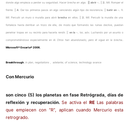
donde algo empieza a perder su seguridad.
Hacer brecha en algo.
||
abrir
~
.
||
2.
Mil.
Romper el
frente. ||
4.
Dar los primeros pasos en algo venciendo algún tipo de resistencia. ||
batir en
~
.
fr.
Mil.
Percutir un muro o muralla para abrir
brecha
en ellos. ||
2.
Mil.
Percutir la muralla de una
fortaleza hasta derribar un trozo de ella, de modo que formando las ruinas declive, puedan
penetrar tropas en su recinto para hacerla rendir. ||
en la
~
.
loc. adv. Luchando por un asunto o
comprometiéndose especialmente en él.
Otros han abandonado, pero él sigue en la brecha.
.
Microsoft® Encarta® 2006.
Breakthrough
.
in plan, negotiations
,
adelante;
of science, technology
avance
Con Mercurio
son cinco (5) los planetas en fase Retrógrada,
días de
reflexión y recuperación.
Se activa el
RE
Las palabras
que empiecen con “R”, aplican cuando Mercurio esta
retrogrado.