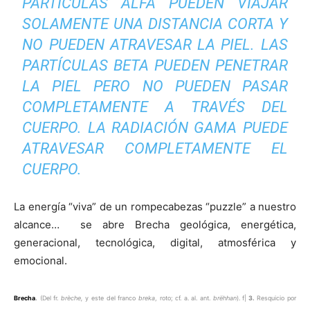
PARTÍCULAS ALFA PUEDEN VIAJAR
SOLAMENTE UNA DISTANCIA CORTA Y
NO PUEDEN ATRAVESAR LA PIEL. LAS
PARTÍCULAS BETA PUEDEN PENETRAR
LA PIEL PERO NO PUEDEN PASAR
COMPLETAMENTE A TRAVÉS DEL
CUERPO. LA RADIACIÓN GAMA PUEDE
ATRAVESAR COMPLETAMENTE EL
CUERPO.
La energía “viva” de un rompecabezas “puzzle” a nuestro
alcance… se abre Brecha geológica, energética,
generacional, tecnológica, digital, atmosférica y
emocional.
Brecha
.
(Del fr.
brèche,
y este del franco
breka
, roto; cf. a. al. ant.
brëhhan
). f|
3.
Resquicio por