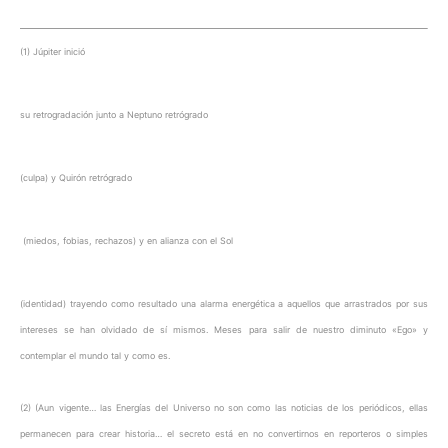
(1) Júpiter inició
su retrogradación junto a Neptuno retrógrado
(culpa) y Quirón retrógrado
(miedos, fobias, rechazos) y en alianza con el Sol
(identidad) trayendo como resultado una alarma energética a aquellos que arrastrados por sus
intereses se han olvidado de sí mismos. Meses para salir de nuestro diminuto «Ego» y
contemplar el mundo tal y como es.
(2) (Aun vigente… las Energías del Universo no son como las noticias de los periódicos, ellas
permanecen para crear historia… el secreto está en no convertirnos en reporteros o simples