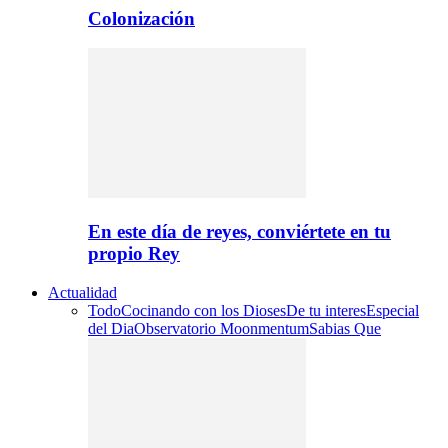
Colonización
En este día de reyes, conviértete en tu
propio Rey
Actualidad
Todo
Cocinando con los Dioses
De tu interes
Especial
del Dia
Observatorio Moonmentum
Sabias Que