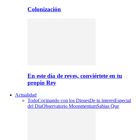
Colonización
En este día de reyes, conviértete en tu
propio Rey
Actualidad
Todo
Cocinando con los Dioses
De tu interes
Especial
del Dia
Observatorio Moonmentum
Sabias Que