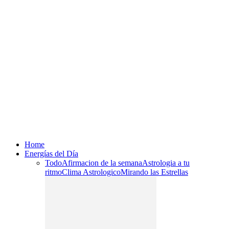
Home
Energías del Día
Todo
Afirmacion de la semana
Astrologia a tu
ritmo
Clima Astrologico
Mirando las Estrellas