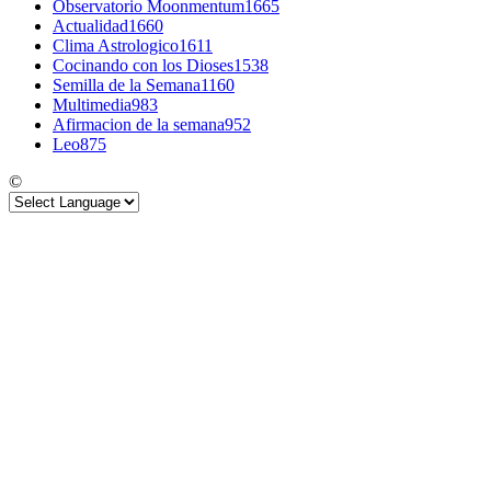
Observatorio Moonmentum
1665
Actualidad
1660
Clima Astrologico
1611
Cocinando con los Dioses
1538
Semilla de la Semana
1160
Multimedia
983
Afirmacion de la semana
952
Leo
875
©