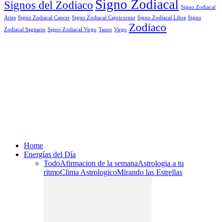
Signo Zodiacal
Signos del Zodiaco
Signo Zodiacal
Aries
Signo Zodiacal Capricornio
Signo Zodiacal Cancer
Signo Zodiacal Libra
Signo
Zodiaco
Signo Zodiacal Virgo
Tauro
Virgo
Zodiacal Sagitario
Home
Energías del Día
Todo
Afirmacion de la semana
Astrologia a tu
ritmo
Clima Astrologico
Mirando las Estrellas