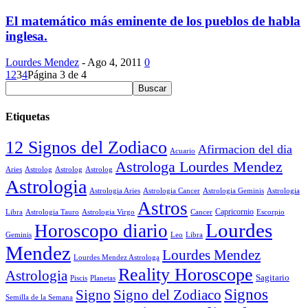
El matemático más eminente de los pueblos de habla
inglesa.
Lourdes Mendez
-
Ago 4, 2011
0
1
2
3
4
Página 3 de 4
Etiquetas
12 Signos del Zodiaco
Afirmacion del dia
Acuario
Astrologa Lourdes Mendez
Aries
Astrolog
Astrolog
Astrolog
Astrologia
Astrologia Aries
Astrologia Cancer
Astrologia Geminis
Astrologia
Astros
Astrologia Tauro
Astrologia Virgo
Cancer
Capricornio
Escorpio
Libra
Lourdes
Horoscopo diario
Geminis
Leo
Libra
Mendez
Lourdes Mendez
Lourdes Mendez Astrologa
Reality Horoscope
Astrologia
Sagitario
Piscis
Planetas
Signos
Signo
Signo del Zodiaco
Semilla de la Semana