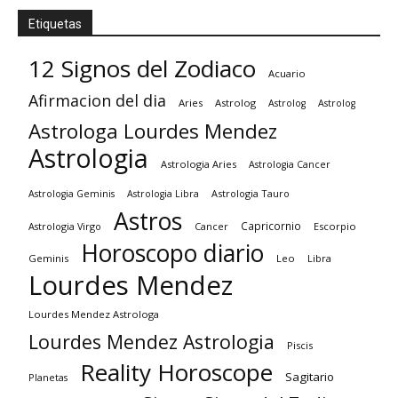
Etiquetas
12 Signos del Zodiaco
Acuario
Afirmacion del dia
Aries
Astrolog
Astrolog
Astrolog
Astrologa Lourdes Mendez
Astrologia
Astrologia Aries
Astrologia Cancer
Astrologia Tauro
Astrologia Geminis
Astrologia Libra
Astros
Capricornio
Astrologia Virgo
Cancer
Escorpio
Horoscopo diario
Geminis
Leo
Libra
Lourdes Mendez
Lourdes Mendez Astrologa
Lourdes Mendez Astrologia
Piscis
Reality Horoscope
Sagitario
Planetas