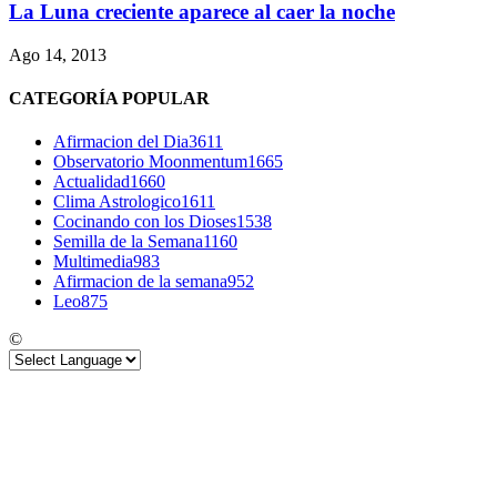
La Luna creciente aparece al caer la noche
Ago 14, 2013
CATEGORÍA POPULAR
Afirmacion del Dia
3611
Observatorio Moonmentum
1665
Actualidad
1660
Clima Astrologico
1611
Cocinando con los Dioses
1538
Semilla de la Semana
1160
Multimedia
983
Afirmacion de la semana
952
Leo
875
©