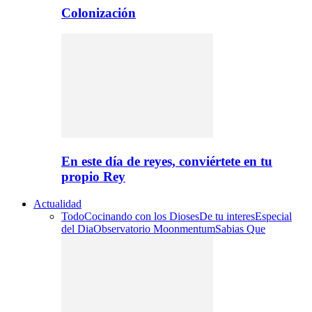
Colonización
En este día de reyes, conviértete en tu
propio Rey
Actualidad
Todo
Cocinando con los Dioses
De tu interes
Especial
del Dia
Observatorio Moonmentum
Sabias Que