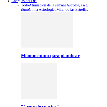
Energías del Día
Todo
Afirmacion de la semana
Astrologia a tu
ritmo
Clima Astrologico
Mirando las Estrellas
Moonmentum para planificar
“Cruce de cuartos”