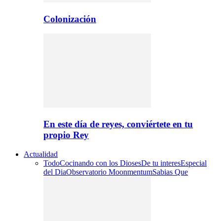
Colonización
En este día de reyes, conviértete en tu
propio Rey
Actualidad
Todo
Cocinando con los Dioses
De tu interes
Especial
del Dia
Observatorio Moonmentum
Sabias Que