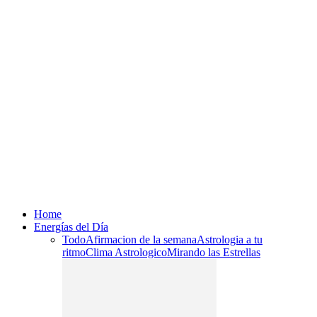
Home
Energías del Día
Todo
Afirmacion de la semana
Astrologia a tu
ritmo
Clima Astrologico
Mirando las Estrellas