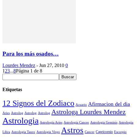
Para los más osados…
Lourdes Mendez
-
Jun 27, 2010
0
1
2
3
...
8
Página 1 de 8
Etiquetas
12 Signos del Zodiaco
Afirmacion del dia
Acuario
Astrologa Lourdes Mendez
Aries
Astrolog
Astrolog
Astrolog
Astrologia
Astrologia Aries
Astrologia Cancer
Astrologia Geminis
Astrologia
Astros
Astrologia Tauro
Astrologia Virgo
Cancer
Capricornio
Escorpio
Libra