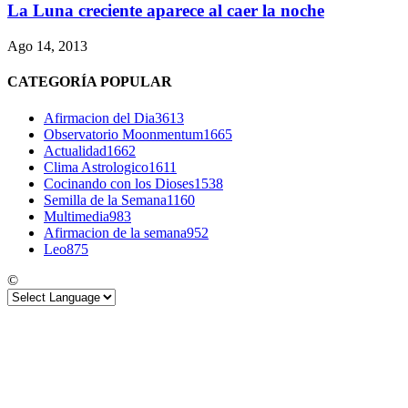
La Luna creciente aparece al caer la noche
Ago 14, 2013
CATEGORÍA POPULAR
Afirmacion del Dia
3613
Observatorio Moonmentum
1665
Actualidad
1662
Clima Astrologico
1611
Cocinando con los Dioses
1538
Semilla de la Semana
1160
Multimedia
983
Afirmacion de la semana
952
Leo
875
©