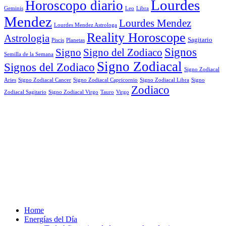
Lourdes
Horoscopo diario
Geminis
Leo
Libra
Mendez
Lourdes Mendez
Lourdes Mendez Astrologa
Reality Horoscope
Astrologia
Sagitario
Piscis
Planetas
Signos
Signo
Signo del Zodiaco
Semilla de la Semana
Signo Zodiacal
Signos del Zodiaco
Signo Zodiacal
Aries
Signo Zodiacal Capricornio
Signo Zodiacal Cancer
Signo Zodiacal Libra
Signo
Zodiaco
Signo Zodiacal Virgo
Tauro
Virgo
Zodiacal Sagitario
Home
Energías del Día