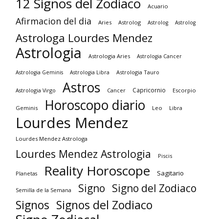
12 Signos del Zodiaco
Acuario
Afirmacion del dia
Aries
Astrolog
Astrolog
Astrolog
Astrologa Lourdes Mendez
Astrologia
Astrologia Aries
Astrologia Cancer
Astrologia Tauro
Astrologia Geminis
Astrologia Libra
Astros
Capricornio
Astrologia Virgo
Cancer
Escorpio
Horoscopo diario
Geminis
Leo
Libra
Lourdes Mendez
Lourdes Mendez Astrologa
Lourdes Mendez Astrologia
Piscis
Reality Horoscope
Sagitario
Planetas
Signo
Signo del Zodiaco
Semilla de la Semana
Signos
Signos del Zodiaco