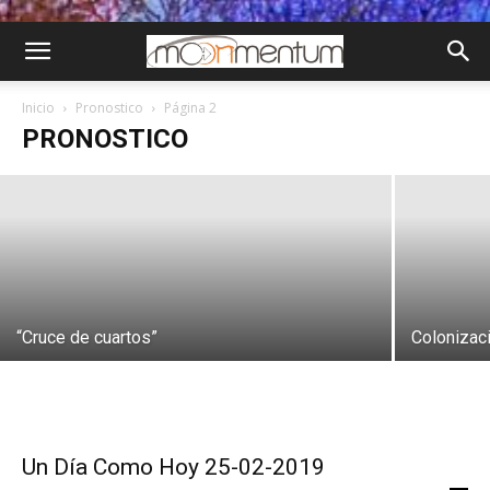
Moonmentum para planificar
Inicio
Pronostico
Página 2
PRONOSTICO
Lourdes Mendez
-
Ene 2, 2022
“Cruce de cuartos”
Colonizac
Un Día Como Hoy 25-02-2019