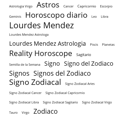
Astros
Capricornio
Astrologia Virgo
Cancer
Escorpio
Horoscopo diario
Geminis
Leo
Libra
Lourdes Mendez
Lourdes Mendez Astrologa
Lourdes Mendez Astrologia
Piscis
Planetas
Reality Horoscope
Sagitario
Signo
Signo del Zodiaco
Semilla de la Semana
Signos
Signos del Zodiaco
Signo Zodiacal
Signo Zodiacal Aries
Signo Zodiacal Capricornio
Signo Zodiacal Cancer
Signo Zodiacal Virgo
Signo Zodiacal Libra
Signo Zodiacal Sagitario
Zodiaco
Tauro
Virgo