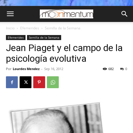
Inicio
Efemerides
Semilla de la Semana
Efemerides
Semilla de la Semana
Jean Piaget y el campo de la
psicología evolutiva
Por
Lourdes Mendez
-
Sep 16, 2012
682
0