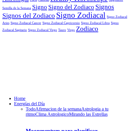
Signos
Signo
Signo del Zodiaco
Semilla de la Semana
Signo Zodiacal
Signos del Zodiaco
Signo Zodiacal
Aries
Signo Zodiacal Capricornio
Signo Zodiacal Cancer
Signo Zodiacal Libra
Signo
Zodiaco
Signo Zodiacal Virgo
Tauro
Virgo
Zodiacal Sagitario
Home
Energías del Día
Todo
Afirmacion de la semana
Astrologia a tu
ritmo
Clima Astrologico
Mirando las Estrellas
Moonmentum para planificar