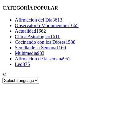
CATEGORÍA POPULAR
Afirmacion del Dia
3613
Observatorio Moonmentum
1665
Actualidad
1662
Clima Astrologico
1611
Cocinando con los Dioses
1538
Semilla de la Semana
1160
Multimedia
983
Afirmacion de la semana
952
Leo
875
©