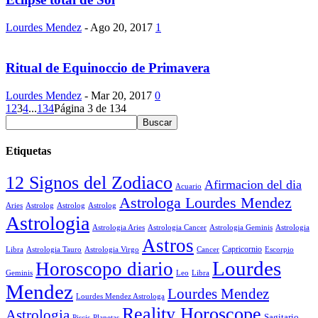
Lourdes Mendez
-
Ago 20, 2017
1
Ritual de Equinoccio de Primavera
Lourdes Mendez
-
Mar 20, 2017
0
1
2
3
4
...
134
Página 3 de 134
Etiquetas
12 Signos del Zodiaco
Afirmacion del dia
Acuario
Astrologa Lourdes Mendez
Aries
Astrolog
Astrolog
Astrolog
Astrologia
Astrologia Aries
Astrologia Cancer
Astrologia Geminis
Astrologia
Astros
Astrologia Tauro
Astrologia Virgo
Cancer
Capricornio
Escorpio
Libra
Lourdes
Horoscopo diario
Geminis
Leo
Libra
Mendez
Lourdes Mendez
Lourdes Mendez Astrologa
Reality Horoscope
Astrologia
Sagitario
Piscis
Planetas