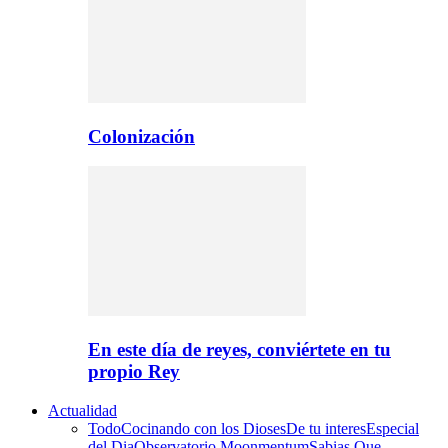
Colonización
En este día de reyes, conviértete en tu
propio Rey
Actualidad
Todo
Cocinando con los Dioses
De tu interes
Especial
del Dia
Observatorio Moonmentum
Sabias Que