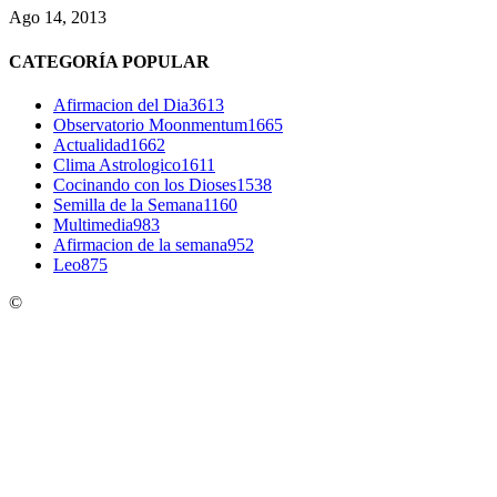
Ago 14, 2013
CATEGORÍA POPULAR
Afirmacion del Dia
3613
Observatorio Moonmentum
1665
Actualidad
1662
Clima Astrologico
1611
Cocinando con los Dioses
1538
Semilla de la Semana
1160
Multimedia
983
Afirmacion de la semana
952
Leo
875
©