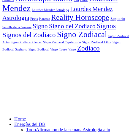
Mendez
Lourdes Mendez
Lourdes Mendez Astrologa
Reality Horoscope
Astrologia
Sagitario
Piscis
Planetas
Signos
Signo
Signo del Zodiaco
Semilla de la Semana
Signo Zodiacal
Signos del Zodiaco
Signo Zodiacal
Aries
Signo Zodiacal Capricornio
Signo Zodiacal Cancer
Signo Zodiacal Libra
Signo
Zodiaco
Signo Zodiacal Virgo
Tauro
Virgo
Zodiacal Sagitario
Home
Energías del Día
Todo
Afirmacion de la semana
Astrologia a tu