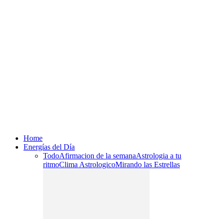
Home
Energías del Día
Todo
Afirmacion de la semana
Astrologia a tu
ritmo
Clima Astrologico
Mirando las Estrellas