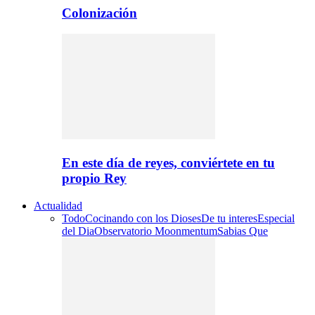
Colonización
En este día de reyes, conviértete en tu
propio Rey
Actualidad
Todo
Cocinando con los Dioses
De tu interes
Especial
del Dia
Observatorio Moonmentum
Sabias Que