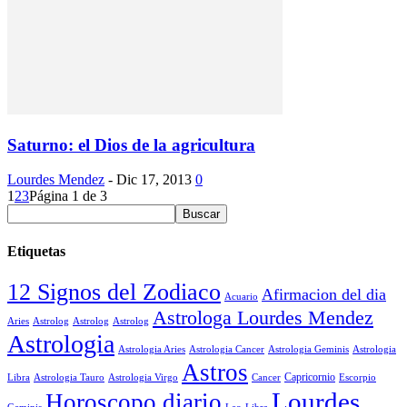
Saturno: el Dios de la agricultura
Lourdes Mendez
-
Dic 17, 2013
0
1
2
3
Página 1 de 3
Etiquetas
12 Signos del Zodiaco
Afirmacion del dia
Acuario
Astrologa Lourdes Mendez
Aries
Astrolog
Astrolog
Astrolog
Astrologia
Astrologia Aries
Astrologia Cancer
Astrologia Geminis
Astrologia
Astros
Astrologia Tauro
Astrologia Virgo
Cancer
Capricornio
Escorpio
Libra
Lourdes
Horoscopo diario
Geminis
Leo
Libra