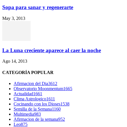
Sopa para sanar y regenerarte
May 3, 2013
La Luna creciente aparece al caer la noche
Ago 14, 2013
CATEGORÍA POPULAR
Afirmacion del Dia
3612
Observatorio Moonmentum
1665
Actualidad
1661
Clima Astrologico
1611
Cocinando con los Dioses
1538
Semilla de la Semana
1160
Multimedia
983
Afirmacion de la semana
952
Leo
875