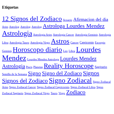
Etiquetas
12 Signos del Zodiaco
Afirmacion del dia
Acuario
Astrologa Lourdes Mendez
Aries
Astrolog
Astrolog
Astrolog
Astrologia
Astrologia Aries
Astrologia Cancer
Astrologia Geminis
Astrologia
Astros
Astrologia Tauro
Astrologia Virgo
Cancer
Capricornio
Escorpio
Libra
Lourdes
Horoscopo diario
Geminis
Leo
Libra
Mendez
Lourdes Mendez
Lourdes Mendez Astrologa
Reality Horoscope
Astrologia
Sagitario
Piscis
Planetas
Signos
Signo
Signo del Zodiaco
Semilla de la Semana
Signo Zodiacal
Signos del Zodiaco
Signo Zodiacal
Aries
Signo Zodiacal Capricornio
Signo Zodiacal Cancer
Signo Zodiacal Libra
Signo
Zodiaco
Signo Zodiacal Virgo
Tauro
Virgo
Zodiacal Sagitario