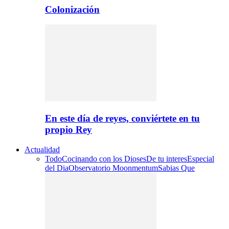
Colonización
En este día de reyes, conviértete en tu
propio Rey
Actualidad
Todo
Cocinando con los Dioses
De tu interes
Especial
del Dia
Observatorio Moonmentum
Sabias Que