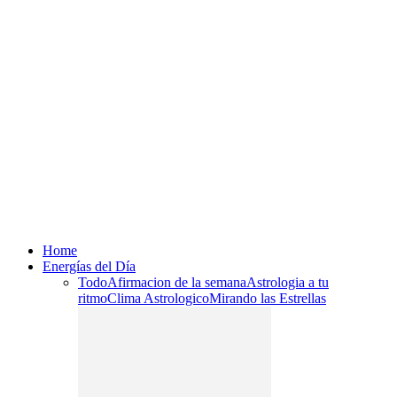
Home
Energías del Día
Todo
Afirmacion de la semana
Astrologia a tu
ritmo
Clima Astrologico
Mirando las Estrellas