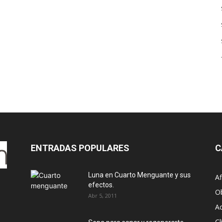
ENTRADAS POPULARES
C
Luna en Cuarto Menguante y sus
Af
efectos.
O
Abr 5, 2011
Ac
Cl