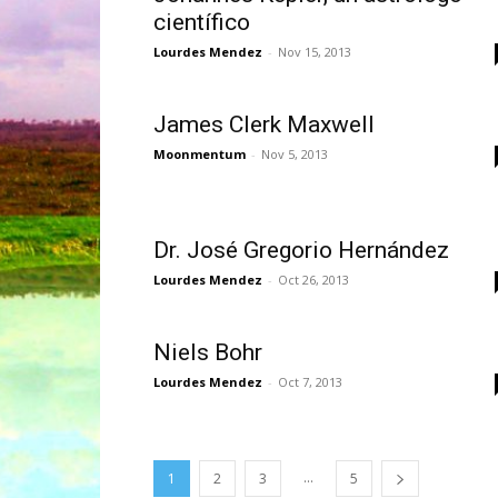
científico
Lourdes Mendez
-
Nov 15, 2013
James Clerk Maxwell
Moonmentum
-
Nov 5, 2013
Dr. José Gregorio Hernández
Lourdes Mendez
-
Oct 26, 2013
Niels Bohr
Lourdes Mendez
-
Oct 7, 2013
...
1
2
3
5