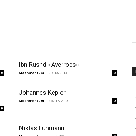
Ibn Rushd «Averroes»
Moonmentum
-
Dic 10, 2013
0
0
Johannes Kepler
Moonmentum
-
Nov 15, 2013
0
0
Niklas Luhmann