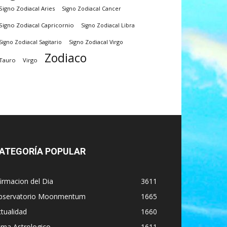
Signo Zodiacal Aries
Signo Zodiacal Cancer
Signo Zodiacal Capricornio
Signo Zodiacal Libra
Signo Zodiacal Virgo
Signo Zodiacal Sagitario
Zodiaco
Tauro
Virgo
ATEGORÍA POPULAR
irmacion del Dia
3611
bservatorio Moonmentum
1665
tualidad
1660
ima Astrologico
1611