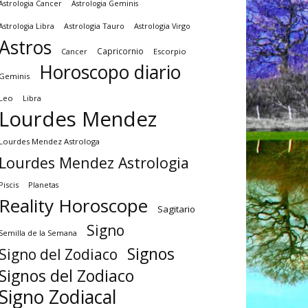
Astrologia Cancer
Astrologia Geminis
Astrologia Tauro
Astrologia Virgo
Astrologia Libra
Astros
Capricornio
Cancer
Escorpio
Horoscopo diario
Geminis
Leo
Libra
Lourdes Mendez
Lourdes Mendez Astrologa
Lourdes Mendez Astrologia
Piscis
Planetas
Reality Horoscope
Sagitario
Signo
Semilla de la Semana
Signos
Signo del Zodiaco
Signos del Zodiaco
Signo Zodiacal