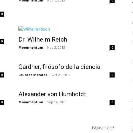
Moonmentum
-
Nov 6, 2013
0
0
Dr. Wilhelm Reich
0
Moonmentum
-
Nov 3, 2013
0
Gardner, filósofo de la ciencia
Lourdes Mendez
-
Oct 21, 2013
0
0
Alexander von Humboldt
Moonmentum
-
Sep 14, 2013
0
0
Página 1 de 5