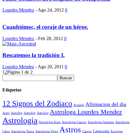
Lourdes Mendez
-
Ago 24, 2012
0
Cuauhtémoc, el coraje de un héroe.
Lourdes Mendez
-
Feb 28, 2012
0
Rescatemos la tradición I.
Lourdes Mendez
-
Ago 20, 2011
0
1
2
Página 1 de 2
Etiquetas
12 Signos del Zodiaco
Afirmacion del dia
Acuario
Astrologa Lourdes Mendez
Aries
Astrolog
Astrolog
Astrolog
Astrologia
Astrologia Aries
Astrologia Cancer
Astrologia Geminis
Astrologia
Astros
Astrologia Tauro
Astrologia Virgo
Cancer
Capricornio
Escorpio
Libra