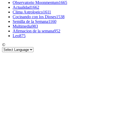
Observatorio Moonmentum
1665
Actualidad
1662
Clima Astrologico
1611
Cocinando con los Dioses
1538
Semilla de la Semana
1160
Multimedia
983
Afirmacion de la semana
952
Leo
875
©