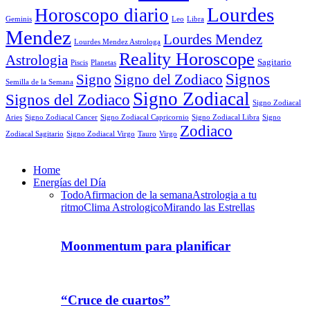
Lourdes
Horoscopo diario
Geminis
Leo
Libra
Mendez
Lourdes Mendez
Lourdes Mendez Astrologa
Reality Horoscope
Astrologia
Sagitario
Piscis
Planetas
Signos
Signo
Signo del Zodiaco
Semilla de la Semana
Signo Zodiacal
Signos del Zodiaco
Signo Zodiacal
Aries
Signo Zodiacal Capricornio
Signo Zodiacal Cancer
Signo Zodiacal Libra
Signo
Zodiaco
Signo Zodiacal Virgo
Tauro
Virgo
Zodiacal Sagitario
Home
Energías del Día
Todo
Afirmacion de la semana
Astrologia a tu
ritmo
Clima Astrologico
Mirando las Estrellas
Moonmentum para planificar
“Cruce de cuartos”